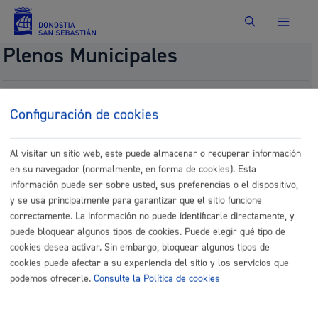
Buscar
Plenos Municipales
Proposición normativa, presentada por el Grupo
Configuración de cookies
EH BILDU, de modificación de la Ordenanza Fiscal
reguladora del Impuesto sobre Bienes Inmuebles
(Art. 12.3 añadir párrafo). (ORER-31)
Al visitar un sitio web, este puede almacenar o recuperar información
en su navegador (normalmente, en forma de cookies). Esta
Fecha del pleno:
09/25/2025
Comisión:
Comisión de Hacienda
información puede ser sobre usted, sus preferencias o el dispositivo,
y se usa principalmente para garantizar que el sitio funcione
Documentos
correctamente. La información no puede identificarle directamente, y
puede bloquear algunos tipos de cookies. Puede elegir qué tipo de
31.- 755.-EHBildu_AP_IBI_art_12 (1).pdf
cookies desea activar. Sin embargo, bloquear algunos tipos de
31.- 755.-EHBildu_AP_IBI_art_12 (2).pdf
cookies puede afectar a su experiencia del sitio y los servicios que
podemos ofrecerle.
Consulte la Política de cookies