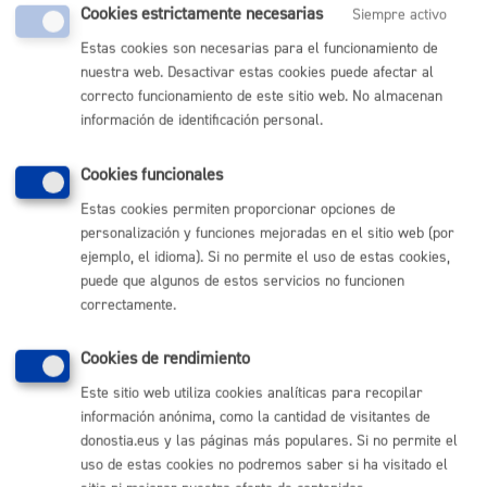
Comunícate con el Ayuntamiento de Donostia / San
Cookies estrictamente necesarias
Siempre activo
Sebastián
Estas cookies son necesarias para el funcionamiento de
(gratuito desde Donostia / San Sebastián)
nuestra web. Desactivar estas cookies puede afectar al
010
correcto funcionamiento de este sitio web. No almacenan
(+34) 943 481 000
información de identificación personal.
Buzón de la ciudadanía
Informar de un error en la web
Cookies funcionales
Estas cookies permiten proporcionar opciones de
Enlaces útiles
personalización y funciones mejoradas en el sitio web (por
ejemplo, el idioma). Si no permite el uso de estas cookies,
Ofertas de empleo
puede que algunos de estos servicios no funcionen
Perfil del contratante
correctamente.
Sede electrónica
Mapas - GeoDonostia
Sala de prensa
Cookies de rendimiento
Mapa web
Este sitio web utiliza cookies analíticas para recopilar
información anónima, como la cantidad de visitantes de
Otras páginas web corporativas
donostia.eus y las páginas más populares. Si no permite el
uso de estas cookies no podremos saber si ha visitado el
Donostia Kirola