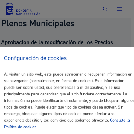
Buscar
Plenos Municipales
Aprobación de la modificación de los Precios
Públicos a partir del 1 de enero de 2026.
Configuración de cookies
Fecha del pleno:
11/27/2025
Comisión:
Comisión de Hacienda
Documentos
Al visitar un sitio web, este puede almacenar o recuperar información en
su navegador (normalmente, en forma de cookies). Esta información
7.-
puede ser sobre usted, sus preferencias o el dispositivo, y se usa
DIL_INT_DiktamenaPrezio_publikoak2026V2.ZD_sin
principalmente para garantizar que el sitio funcione correctamente. La
información no puede identificarle directamente, y puede bloquear alguno
tipos de cookies. Puede elegir qué tipo de cookies desea activar. Sin
embargo, bloquear algunos tipos de cookies puede afectar a su
experiencia del sitio y los servicios que podemos ofrecerle.
Consulte la
Comunícate con el Ayuntamiento de Donostia / San
Sebastián
Política de cookies