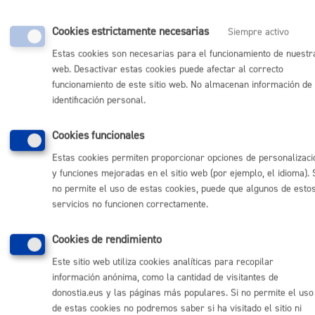
(gratuito desde Donostia / San Sebastián)
010
(+34) 943 481 000
Cookies estrictamente necesarias
Siempre activo
Buzón de la ciudadanía
Estas cookies son necesarias para el funcionamiento de nuestr
Informar de un error en la web
web. Desactivar estas cookies puede afectar al correcto
funcionamiento de este sitio web. No almacenan información de
identificación personal.
Enlaces útiles
Ofertas de empleo
Cookies funcionales
Perfil del contratante
Estas cookies permiten proporcionar opciones de personalizaci
Sede electrónica
y funciones mejoradas en el sitio web (por ejemplo, el idioma). 
Mapas - GeoDonostia
no permite el uso de estas cookies, puede que algunos de esto
Sala de prensa
servicios no funcionen correctamente.
Mapa web
Cookies de rendimiento
Otras páginas web corporativas
Este sitio web utiliza cookies analíticas para recopilar
Donostia Kirola
información anónima, como la cantidad de visitantes de
Donostia Kultura
donostia.eus y las páginas más populares. Si no permite el uso
Donostia Turismo
de estas cookies no podremos saber si ha visitado el sitio ni