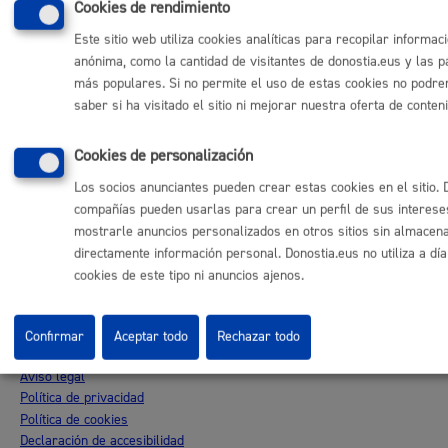
Cookies de rendimiento
Otras páginas web corporativas
Este sitio web utiliza cookies analíticas para recopilar informac
Donostia Kirola
anónima, como la cantidad de visitantes de donostia.eus y las p
Donostia Kultura
más populares. Si no permite el uso de estas cookies no podr
Donostia Turismo
saber si ha visitado el sitio ni mejorar nuestra oferta de conten
Fomento de San Sebastián
Dbus
Cookies de personalización
Los socios anunciantes pueden crear estas cookies en el sitio. 
Síguenos en redes sociales
compañías pueden usarlas para crear un perfil de sus interese
mostrarle anuncios personalizados en otros sitios sin almacen
directamente información personal. Donostia.eus no utiliza a dí
cookies de este tipo ni anuncios ajenos.
© Donostiako Udala - Ayuntamiento de Donostia / San Sebastián
Confirmar
Aceptar todo
Rechazar todo
Ijentea 1, 20003 Donostia / San Sebastián
Aviso legal
Política de privacidad
Política de cookies
Declaración de accesibilidad