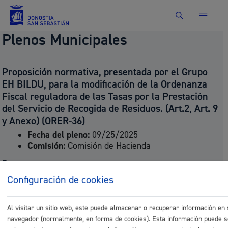
Buscar
Plenos Municipales
Proposición normativa, presentada por el Grupo
EH BILDU, para la modificación de la Ordenanza
Fiscal reguladora de las Tasas por la Prestación
del Servicio de Recogida de Residuos. (Art.2, Art. 9
y Anexo) (ORER-36)
Fecha del pleno:
09/25/2025
Comisión:
Comisión de Hacienda
Documentos
Configuración de cookies
41.- 760.-
EHBildu_AP_ZABORRAK_art_2_art_9_eranskina_SI
41.-760.-
Al visitar un sitio web, este puede almacenar o recuperar información en
EHBildu_AP_ZABORRAK_art_2_art_9_eranskina_eu
navegador (normalmente, en forma de cookies). Esta información puede s