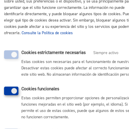
sobre usted, sus preferencias o el dispositivo, y se usa principalmente p
garantizar que el sitio funcione correctamente. La información no puede
identificarle directamente, y puede bloquear algunos tipos de cookies. Pu
elegir qué tipo de cookies desea activar. Sin embargo, bloquear algunos t
Comunícate con el Ayuntamiento de Donostia / San
cookies puede afectar a su experiencia del sitio y los servicios que pode
Sebastián
ofrecerle.
Consulte la Política de cookies
(gratuito desde Donostia / San Sebastián)
010
(+34) 943 481 000
Cookies estrictamente necesarias
Siempre activo
Buzón de la ciudadanía
Informar de un error en la web
Estas cookies son necesarias para el funcionamiento de nuestr
Desactivar estas cookies puede afectar al correcto funcionamie
este sitio web. No almacenan información de identificación pers
Enlaces útiles
Cookies funcionales
Ofertas de empleo
Perfil del contratante
Estas cookies permiten proporcionar opciones de personalizaci
Sede electrónica
funciones mejoradas en el sitio web (por ejemplo, el idioma). Si
Mapas - GeoDonostia
permite el uso de estas cookies, puede que algunos de estos se
Sala de prensa
no funcionen correctamente.
Mapa web