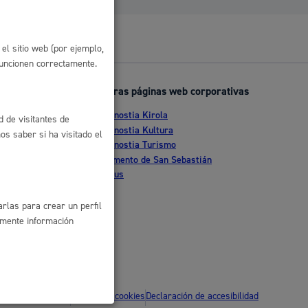
 residuos y medioambiente
el sitio web (por ejemplo,
funcionen correctamente.
Otras páginas web corporativas
Donostia Kirola
d de visitantes de
nte
Donostia Kultura
s saber si ha visitado el
Donostia Turismo
tia
Fomento de San Sebastián
Dbus
co y empleo
rlas para crear un perfil
amente información
humanos y convivencia
ítica de privacidad
Política de cookies
Declaración de accesibilidad