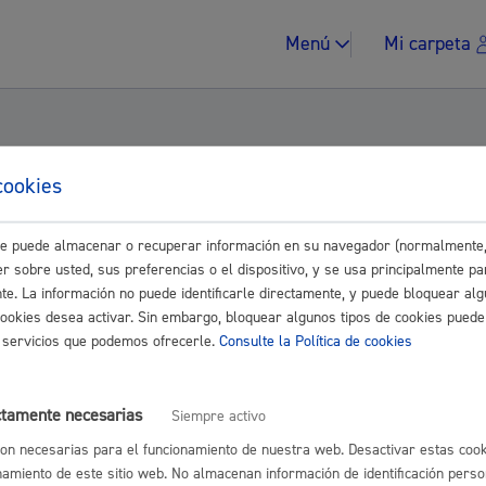
Menú
Mi carpeta
cookies
or el Grupo Elkarrekin Donostia, de modific
este puede almacenar o recuperar información en su navegador (normalmente,
s Inmuebles. (Suprimir letra a) del Art.23
Impuestos y multa
r sobre usted, sus preferencias o el dispositivo, y se usa principalmente pa
nte. La información no puede identificarle directamente, y puede bloquear alg
cookies desea activar. Sin embargo, bloquear algunos tipos de cookies puede
os servicios que podemos ofrecerle.
Consulte la Política de cookies
Vivienda y urban
pdf
ctamente necesarias
Siempre activo
eu.pdf
on necesarias para el funcionamiento de nuestra web. Desactivar estas cook
namiento de este sitio web. No almacenan información de identificación perso