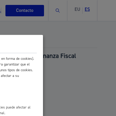
EU
ES
Buscar
Contacto
ación de la Ordenanza Fiscal
 en forma de cookies).
). (ORER-25)
s
ra garantizar que el
unos tipos de cookies.
 afectar a su
ismo
ies puede afectar al
nal.