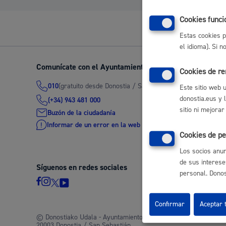
Movilidad
Cookies funci
Estas cookies p
el idioma). Si 
Comunícate con el Ayuntamiento de Donostia / San Seb
Cookies de r
Seguridad ciudadana y emergencias
(gratuito desde Donostia / San Sebastián)
010
Este sitio web 
donostia.eus y 
(+34) 943 481 000
sitio ni mejorar
Buzón de la ciudadanía
Informar de un error en la web
Cookies de pe
Salud Pública, animales y consumo
Los socios anun
de sus interese
Síguenos en redes sociales
personal. Donost
Infancia y juventud
Confirmar
Aceptar 
© Donostiako Udala - Ayuntamiento de Donostia / San Sebastián
20003 Donostia / San Sebastián