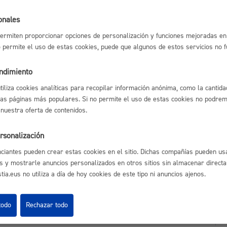
Espacio público,
onales
ermiten proporcionar opciones de personalización y funciones mejoradas en 
no permite el uso de estas cookies, puede que algunos de estos servicios no 
astián
Enlaces útiles
endimiento
Euskera
Ofertas de empleo
utiliza cookies analíticas para recopilar información anónima, como la cantida
Perfil del contrata
las páginas más populares. Si no permite el uso de estas cookies no podremo
Sede electrónica
 nuestra oferta de contenidos.
Mapas - GeoDonos
Sala de prensa
rsonalización
Mapa web
Desarrollo económi
ciantes pueden crear estas cookies en el sitio. Dichas compañías pueden usa
s y mostrarle anuncios personalizados en otros sitios sin almacenar direct
ia.eus no utiliza a día de hoy cookies de este tipo ni anuncios ajenos.
Igualdad, derechos 
todo
Rechazar todo
Aviso legal
Pol
 Ijentea 1,