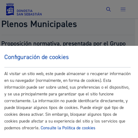
Buscar
Plenos Municipales
Proposición normativa, presentada por el Grupo
EH BILDU, para la modificación de la Ordenanza
Configuración de cookies
Fiscal reguladora de las Tasas por la Prestación
del Servicio para el Suministro de Agua. (Anexo).
(ORER-33)
Al visitar un sitio web, este puede almacenar o recuperar información
en su navegador (normalmente, en forma de cookies). Esta
Fecha del pleno:
09/25/2025
Comisión:
Comisión de Hacienda
información puede ser sobre usted, sus preferencias o el dispositivo,
y se usa principalmente para garantizar que el sitio funcione
Documentos
correctamente. La información no puede identificarle directamente, y
puede bloquear algunos tipos de cookies. Puede elegir qué tipo de
39.- 757.-
cookies desea activar. Sin embargo, bloquear algunos tipos de
EHBildu_AP_URA_eranskina_eu_SIN.pdf
cookies puede afectar a su experiencia del sitio y los servicios que
39.- 757.-EHBildu_AP_URA_eranskina_SIN.pdf
podemos ofrecerle.
Consulte la Política de cookies