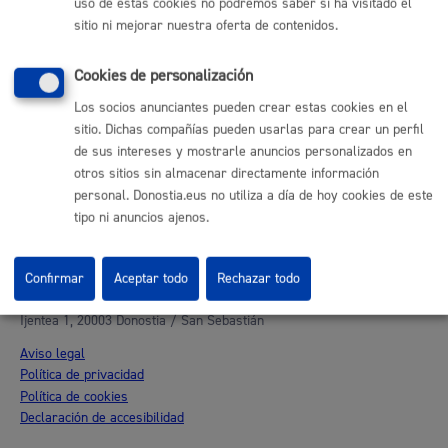
Otras páginas web corporativas
uso de estas cookies no podremos saber si ha visitado el
sitio ni mejorar nuestra oferta de contenidos.
Donostia Kirola
Donostia Kultura
Cookies de personalización
Donostia Turismo
Fomento de San Sebastián
Los socios anunciantes pueden crear estas cookies en el
Dbus
sitio. Dichas compañías pueden usarlas para crear un perfil
de sus intereses y mostrarle anuncios personalizados en
otros sitios sin almacenar directamente información
Síguenos en redes sociales
personal. Donostia.eus no utiliza a día de hoy cookies de este
tipo ni anuncios ajenos.
Confirmar
Aceptar todo
Rechazar todo
© Donostiako Udala - Ayuntamiento de Donostia / San Sebastián
Ijentea 1, 20003 Donostia / San Sebastián
Aviso legal
Política de privacidad
Política de cookies
Declaración de accesibilidad