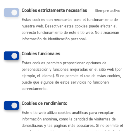
Cookies estrictamente necesarias
Siempre activo
Comunícate con el Ayuntamiento de Donostia / San
Estas cookies son necesarias para el funcionamiento de
Sebastián
nuestra web. Desactivar estas cookies puede afectar al
correcto funcionamiento de este sitio web. No almacenan
(gratuito desde Donostia / San Sebastián)
010
información de identificación personal.
(+34) 943 481 000
Buzón de la ciudadanía
Cookies funcionales
Informar de un error en la web
Estas cookies permiten proporcionar opciones de
personalización y funciones mejoradas en el sitio web (por
Enlaces útiles
ejemplo, el idioma). Si no permite el uso de estas cookies,
puede que algunos de estos servicios no funcionen
Ofertas de empleo
correctamente.
Perfil del contratante
Sede electrónica
Mapas - GeoDonostia
Cookies de rendimiento
Sala de prensa
Este sitio web utiliza cookies analíticas para recopilar
Mapa web
información anónima, como la cantidad de visitantes de
donostia.eus y las páginas más populares. Si no permite el