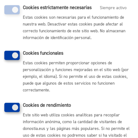
Cookies estrictamente necesarias
Siempre activo
Comunícate con el Ayuntamiento de Donostia / San
Sebastián
Estas cookies son necesarias para el funcionamiento de
nuestra web. Desactivar estas cookies puede afectar al
(gratuito desde Donostia / San Sebastián)
010
correcto funcionamiento de este sitio web. No almacenan
(+34) 943 481 000
información de identificación personal.
Buzón de la ciudadanía
Informar de un error en la web
Cookies funcionales
Estas cookies permiten proporcionar opciones de
personalización y funciones mejoradas en el sitio web (por
Enlaces útiles
ejemplo, el idioma). Si no permite el uso de estas cookies,
Ofertas de empleo
puede que algunos de estos servicios no funcionen
Perfil del contratante
correctamente.
Sede electrónica
Mapas - GeoDonostia
Cookies de rendimiento
Sala de prensa
Mapa web
Este sitio web utiliza cookies analíticas para recopilar
información anónima, como la cantidad de visitantes de
donostia.eus y las páginas más populares. Si no permite el
Otras páginas web corporativas
uso de estas cookies no podremos saber si ha visitado el