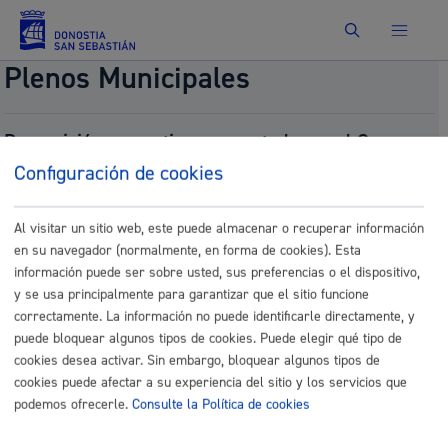
Buscar
Plenos Municipales
Proposición normativa, presentada por el Grupo
Elkarrekin Donostia, de modificación de la
Configuración de cookies
Ordenanza Fiscal reguladora del Impuesto sobre
Construcciones, Instalaciones y Obras. (Suprimir
Al visitar un sitio web, este puede almacenar o recuperar información
texto tachado art.7). (ORER-24)
en su navegador (normalmente, en forma de cookies). Esta
Fecha del pleno:
09/25/2025
información puede ser sobre usted, sus preferencias o el dispositivo,
Comisión:
Comisión de Hacienda
y se usa principalmente para garantizar que el sitio funcione
correctamente. La información no puede identificarle directamente, y
Documentos
puede bloquear algunos tipos de cookies. Puede elegir qué tipo de
26.- 725.- Elkarrekin AP_ICIO_SIN.pdf
cookies desea activar. Sin embargo, bloquear algunos tipos de
26.- 725.- Elkarrekin_AP_ICIO_SIN_eu.pdf
cookies puede afectar a su experiencia del sitio y los servicios que
podemos ofrecerle.
Consulte la Política de cookies