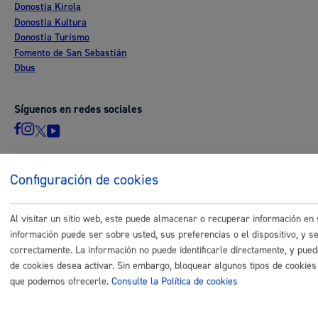
Donostia Kirola
Donostia Kultura
Donostia Turismo
Fomento de San Sebastián
Dbus
Síguenos en redes sociales
Configuración de cookies
© Donostiako Udala - Ayuntamiento de Donostia / San Sebastián
Ijentea 1, 20003 Donostia / San Sebastián
Al visitar un sitio web, este puede almacenar o recuperar información e
Aviso legal
información puede ser sobre usted, sus preferencias o el dispositivo, y se
Política de privacidad
correctamente. La información no puede identificarle directamente, y pued
Política de cookies
de cookies desea activar. Sin embargo, bloquear algunos tipos de cookies p
Declaración de accesibilidad
que podemos ofrecerle.
Consulte la Política de cookies