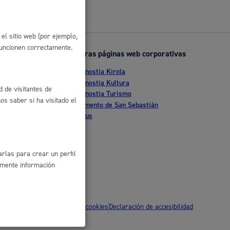
 residuos y medioambiente
el sitio web (por ejemplo,
funcionen correctamente.
Otras páginas web corporativas
Donostia Kirola
nte
Donostia Kultura
d de visitantes de
Donostia Turismo
s saber si ha visitado el
tia
Fomento de San Sebastián
Dbus
co y empleo
rlas para crear un perfil
amente información
humanos y convivencia
ítica de privacidad
Política de cookies
Declaración de accesibilidad