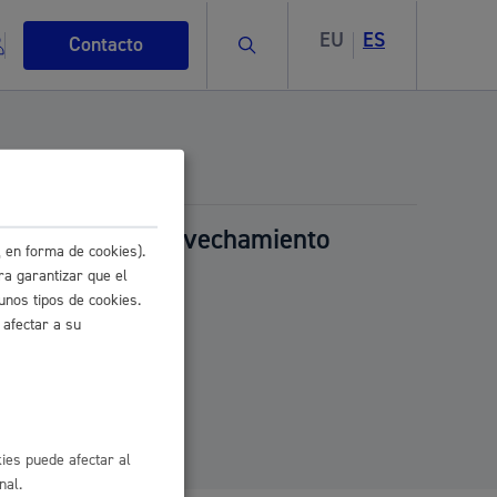
EU
ES
Buscar
Contacto
rivativa y el aprovechamiento
 en forma de cookies).
s
ra garantizar que el
unos tipos de cookies.
 afectar a su
ismo
ies puede afectar al
nal.