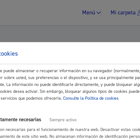
Menú
Mi carpeta
cookies
reguladora de las tasas por la utilización p
este puede almacenar o recuperar información en su navegador (normalmente,
pal. (ORER-15)
Impuestos y multa
r sobre usted, sus preferencias o el dispositivo, y se usa principalmente pa
nte. La información no puede identificarle directamente, y puede bloquear alg
cookies desea activar. Sin embargo, bloquear algunos tipos de cookies puede
os servicios que podemos ofrecerle.
Consulte la Política de cookies
Vivienda y urban
ctamente necesarias
Siempre activo
on necesarias para el funcionamiento de nuestra web. Desactivar estas cook
namiento de este sitio web. No almacenan información de identificación perso