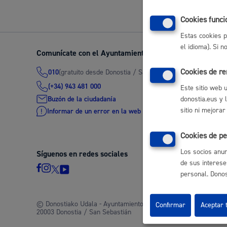
Movilidad
Cookies funci
Estas cookies p
el idioma). Si 
Comunícate con el Ayuntamiento de Donostia / San Seb
Cookies de r
(gratuito desde Donostia / San Sebastián)
010
Seguridad ciudadana y emergencias
(+34) 943 481 000
Este sitio web 
Buzón de la ciudadanía
donostia.eus y 
sitio ni mejorar
Informar de un error en la web
Cookies de pe
Salud Pública, animales y consumo
Los socios anun
Síguenos en redes sociales
de sus interese
personal. Donost
Infancia y juventud
© Donostiako Udala - Ayuntamiento de Donostia / San Sebastián
Confirmar
Aceptar 
20003 Donostia / San Sebastián