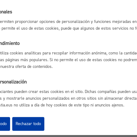
Espacio público,
onales
ermiten proporcionar opciones de personalización y funciones mejoradas en 
no permite el uso de estas cookies, puede que algunos de estos servicios no 
astián
Enlaces útiles
Ofertas de empleo
endimiento
Euskera
Perfil del contrata
utiliza cookies analíticas para recopilar información anónima, como la cantida
Sede electrónica
las páginas más populares. Si no permite el uso de estas cookies no podremo
Mapas - GeoDonos
 nuestra oferta de contenidos.
Sala de prensa
Mapa web
rsonalización
Desarrollo económi
ciantes pueden crear estas cookies en el sitio. Dichas compañías pueden usa
s y mostrarle anuncios personalizados en otros sitios sin almacenar direct
ia.eus no utiliza a día de hoy cookies de este tipo ni anuncios ajenos.
Igualdad, derechos 
Aviso legal
Pol
 Ijentea 1,
todo
Rechazar todo