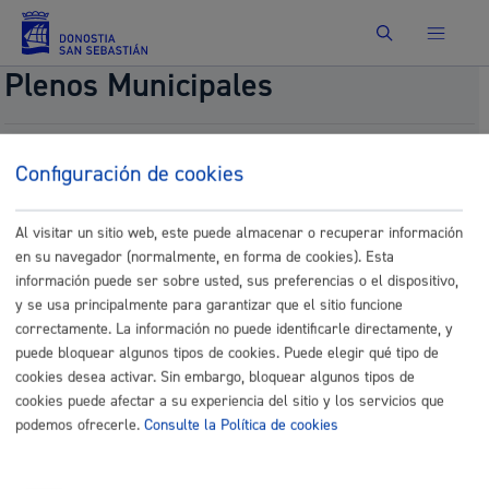
Buscar
Plenos Municipales
Aprobación inicial de la Ordenanza Fiscal
Configuración de cookies
reguladora de la Tasa por participación en
procesos selectivos del Patronato Municipal de
Deportes.
Al visitar un sitio web, este puede almacenar o recuperar información
en su navegador (normalmente, en forma de cookies). Esta
Fecha del pleno:
11/27/2025
información puede ser sobre usted, sus preferencias o el dispositivo,
Comisión:
Comisión de Hacienda
y se usa principalmente para garantizar que el sitio funcione
Documentos
correctamente. La información no puede identificarle directamente, y
puede bloquear algunos tipos de cookies. Puede elegir qué tipo de
8.- Diktamen Pleno Tasak_
cookies desea activar. Sin embargo, bloquear algunos tipos de
Balioduna_Signed_ZD_sin.pdf
cookies puede afectar a su experiencia del sitio y los servicios que
podemos ofrecerle.
Consulte la Política de cookies