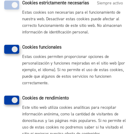
Comunícate con el Ayuntamiento de Donostia / San
Cookies estrictamente necesarias
Siempre activo
Sebastián
Estas cookies son necesarias para el funcionamiento de
(gratuito desde Donostia / San Sebastián)
010
nuestra web. Desactivar estas cookies puede afectar al
correcto funcionamiento de este sitio web. No almacenan
(+34) 943 481 000
información de identificación personal.
Buzón de la ciudadanía
Informar de un error en la web
Cookies funcionales
Estas cookies permiten proporcionar opciones de
Enlaces útiles
personalización y funciones mejoradas en el sitio web (por
Ofertas de empleo
ejemplo, el idioma). Si no permite el uso de estas cookies,
Perfil del contratante
puede que algunos de estos servicios no funcionen
Sede electrónica
correctamente.
Mapas - GeoDonostia
Sala de prensa
Cookies de rendimiento
Mapa web
Este sitio web utiliza cookies analíticas para recopilar
información anónima, como la cantidad de visitantes de
Otras páginas web corporativas
donostia.eus y las páginas más populares. Si no permite el
uso de estas cookies no podremos saber si ha visitado el
Donostia Kirola
sitio ni mejorar nuestra oferta de contenidos.