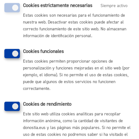
Cookies estrictamente necesarias
Siempre activo
Comunícate con el Ayuntamiento de Donostia / San
Sebastián
Estas cookies son necesarias para el funcionamiento de
nuestra web. Desactivar estas cookies puede afectar al
(gratuito desde Donostia / San Sebastián)
010
correcto funcionamiento de este sitio web. No almacenan
(+34) 943 481 000
información de identificación personal.
Buzón de la ciudadanía
Informar de un error en la web
Cookies funcionales
Estas cookies permiten proporcionar opciones de
Enlaces útiles
personalización y funciones mejoradas en el sitio web (por
ejemplo, el idioma). Si no permite el uso de estas cookies,
Ofertas de empleo
puede que algunos de estos servicios no funcionen
Perfil del contratante
correctamente.
Sede electrónica
Mapas - GeoDonostia
Cookies de rendimiento
Sala de prensa
Mapa web
Este sitio web utiliza cookies analíticas para recopilar
información anónima, como la cantidad de visitantes de
donostia.eus y las páginas más populares. Si no permite el
Otras páginas web corporativas
uso de estas cookies no podremos saber si ha visitado el