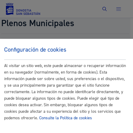
Buscar
Plenos Municipales
Aprobación inicial de la modificación del Plan
General de Ordenación Urbana referida a los
Configuración de cookies
ámbitos A.U. “AL.05 Jolastokieta”, “AL.06 Pikabea"
y Terrenos de Erregenea.
Al visitar un sitio web, este puede almacenar o recuperar información
Fecha del pleno:
09/25/2025
en su navegador (normalmente, en forma de cookies). Esta
Comisión:
Comisión de Desarrollo y Planificación
información puede ser sobre usted, sus preferencias o el dispositivo,
del Territorio
y se usa principalmente para garantizar que el sitio funcione
correctamente. La información no puede identificarle directamente, y
Documentos
puede bloquear algunos tipos de cookies. Puede elegir qué tipo de
5.-
cookies desea activar. Sin embargo, bloquear algunos tipos de
DIL_INT_AI_MPGOU_Jolastokieta_Zardoya.SIN.pdf
cookies puede afectar a su experiencia del sitio y los servicios que
podemos ofrecerle.
Consulte la Política de cookies