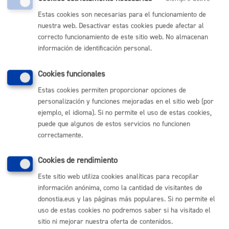
Estas cookies son necesarias para el funcionamiento de
(gratuito desde Donostia / San Sebastián)
010
nuestra web. Desactivar estas cookies puede afectar al
(+34) 943 481 000
correcto funcionamiento de este sitio web. No almacenan
Buzón de la ciudadanía
información de identificación personal.
Informar de un error en la web
Cookies funcionales
Enlaces útiles
Estas cookies permiten proporcionar opciones de
personalización y funciones mejoradas en el sitio web (por
Ofertas de empleo
ejemplo, el idioma). Si no permite el uso de estas cookies,
Perfil del contratante
puede que algunos de estos servicios no funcionen
Sede electrónica
correctamente.
Mapas - GeoDonostia
Sala de prensa
Cookies de rendimiento
Mapa web
Este sitio web utiliza cookies analíticas para recopilar
información anónima, como la cantidad de visitantes de
Otras páginas web corporativas
donostia.eus y las páginas más populares. Si no permite el
Donostia Kirola
uso de estas cookies no podremos saber si ha visitado el
Donostia Kultura
sitio ni mejorar nuestra oferta de contenidos.