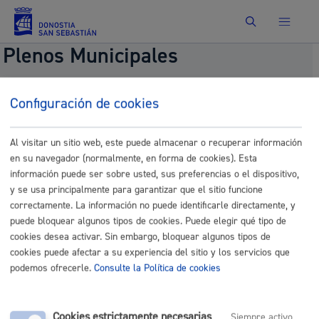
Buscar
Plenos Municipales
Moción Ordinaria, presentada por el Grupo PP,
Configuración de cookies
sobre modificación de la legislación del Taxi.
Fecha del pleno:
10/30/2025
Al visitar un sitio web, este puede almacenar o recuperar información
Comisión:
Parte de Información, Impulso y
en su navegador (normalmente, en forma de cookies). Esta
Control.
información puede ser sobre usted, sus preferencias o el dispositivo,
Documentos
y se usa principalmente para garantizar que el sitio funcione
correctamente. La información no puede identificarle directamente, y
6.- 916-Mocion Ordinaria sobre Taxi-signed.pdf
puede bloquear algunos tipos de cookies. Puede elegir qué tipo de
6.- Mocion Ordinaria sobre Taxi-signed_eu.pdf
cookies desea activar. Sin embargo, bloquear algunos tipos de
cookies puede afectar a su experiencia del sitio y los servicios que
podemos ofrecerle.
Consulte la Política de cookies
Comunícate con el Ayuntamiento de Donostia / San
Cookies estrictamente necesarias
Sebastián
Siempre activo