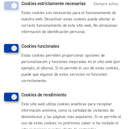
Comunícate con el Ayuntamiento de Donostia / San
Cookies estrictamente necesarias
Siempre activo
Sebastián
Estas cookies son necesarias para el funcionamiento de
(gratuito desde Donostia / San Sebastián)
nuestra web. Desactivar estas cookies puede afectar al
010
correcto funcionamiento de este sitio web. No almacenan
(+34) 943 481 000
información de identificación personal.
Buzón de la ciudadanía
Informar de un error en la web
Cookies funcionales
Estas cookies permiten proporcionar opciones de
Enlaces útiles
personalización y funciones mejoradas en el sitio web (por
ejemplo, el idioma). Si no permite el uso de estas cookies,
Ofertas de empleo
puede que algunos de estos servicios no funcionen
Perfil del contratante
correctamente.
Sede electrónica
Mapas - GeoDonostia
Sala de prensa
Cookies de rendimiento
Mapa web
Este sitio web utiliza cookies analíticas para recopilar
información anónima, como la cantidad de visitantes de
Otras páginas web corporativas
donostia.eus y las páginas más populares. Si no permite el
uso de estas cookies no podremos saber si ha visitado el
Donostia Kirola