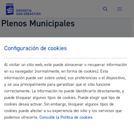
Buscar
Plenos Municipales
Proposición normativa, presentada por el Grupo
Configuración de cookies
EH BILDU, para la modificación de la Ordenanza
Fiscal reguladora de las Tasas por la Prestación
del Servicio para el Suministro de Agua. (Art.8)
Al visitar un sitio web, este puede almacenar o recuperar información
en su navegador (normalmente, en forma de cookies). Esta
Fecha del pleno:
09/25/2025
Comisión:
Comisión de Hacienda
información puede ser sobre usted, sus preferencias o el dispositivo,
y se usa principalmente para garantizar que el sitio funcione
Documentos
correctamente. La información no puede identificarle directamente, y
puede bloquear algunos tipos de cookies. Puede elegir qué tipo de
38.- 758.-EHBildu_AP_URA_art_8_eu_SIN.pdf
cookies desea activar. Sin embargo, bloquear algunos tipos de
38.- 758.-EHBildu_AP_URA_art_8_SIN.pdf
cookies puede afectar a su experiencia del sitio y los servicios que
podemos ofrecerle.
Consulte la Política de cookies