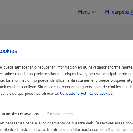
Menú
Mi carpeta
cookies
Grupo Elkarrekin Donostia, en relación con l
este puede almacenar o recuperar información en su navegador (normalmente,
as de Loiola.
Impuestos y multa
r sobre usted, sus preferencias o el dispositivo, y se usa principalmente pa
nte. La información no puede identificarle directamente, y puede bloquear alg
cookies desea activar. Sin embargo, bloquear algunos tipos de cookies puede
Control.
os servicios que podemos ofrecerle.
Consulte la Política de cookies
Vivienda y urban
to_acustico_Riberas.pdf
ctamente necesarias
Siempre activo
to_acústico_en_Riberas_de_Loiola_eu.pdf
on necesarias para el funcionamiento de nuestra web. Desactivar estas cook
namiento de este sitio web. No almacenan información de identificación perso