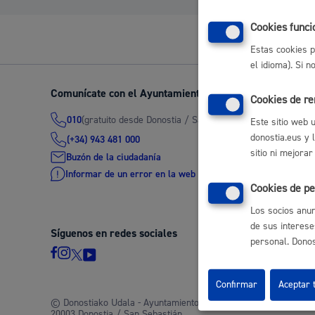
Movilidad
Cookies funci
Estas cookies p
el idioma). Si 
Comunícate con el Ayuntamiento de Donostia / San Seb
Cookies de r
Seguridad ciudadana y emergencias
(gratuito desde Donostia / San Sebastián)
010
Este sitio web 
donostia.eus y 
(+34) 943 481 000
sitio ni mejorar
Buzón de la ciudadanía
Informar de un error en la web
Cookies de pe
Salud Pública, animales y consumo
Los socios anun
de sus interese
Síguenos en redes sociales
personal. Donost
Infancia y juventud
Confirmar
Aceptar 
© Donostiako Udala - Ayuntamiento de Donostia / San Sebastián
20003 Donostia / San Sebastián