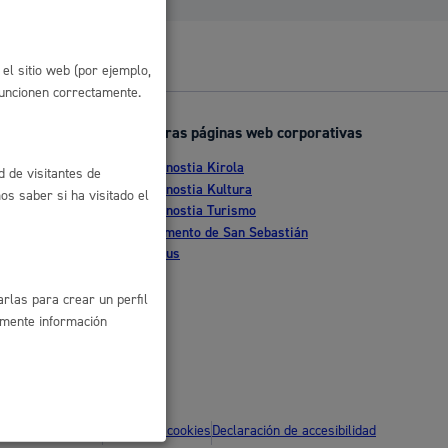
 residuos y medioambiente
el sitio web (por ejemplo,
funcionen correctamente.
Otras páginas web corporativas
Donostia Kirola
d de visitantes de
nte
Donostia Kultura
s saber si ha visitado el
Donostia Turismo
tia
Fomento de San Sebastián
Dbus
co y empleo
rlas para crear un perfil
amente información
humanos y convivencia
ítica de privacidad
Política de cookies
Declaración de accesibilidad