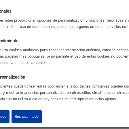
Espacio público,
onales
ermiten proporcionar opciones de personalización y funciones mejoradas en 
no permite el uso de estas cookies, puede que algunos de estos servicios no 
astián
Enlaces útiles
endimiento
Euskera
Ofertas de empleo
utiliza cookies analíticas para recopilar información anónima, como la cantida
Perfil del contrata
las páginas más populares. Si no permite el uso de estas cookies no podremo
Sede electrónica
 nuestra oferta de contenidos.
Mapas - GeoDonos
Sala de prensa
rsonalización
Mapa web
Desarrollo económi
ciantes pueden crear estas cookies en el sitio. Dichas compañías pueden usa
s y mostrarle anuncios personalizados en otros sitios sin almacenar direct
ia.eus no utiliza a día de hoy cookies de este tipo ni anuncios ajenos.
Igualdad, derechos 
todo
Rechazar todo
Aviso legal
Pol
 Ijentea 1,