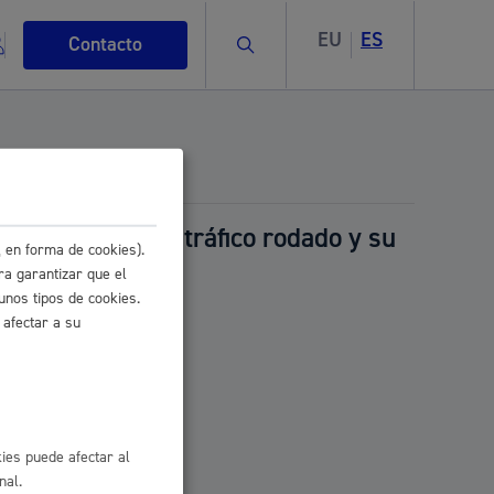
EU
ES
Buscar
Contacto
a velocidad del tráfico rodado y su
 en forma de cookies).
s
ra garantizar que el
unos tipos de cookies.
 afectar a su
ismo
ies puede afectar al
nal.