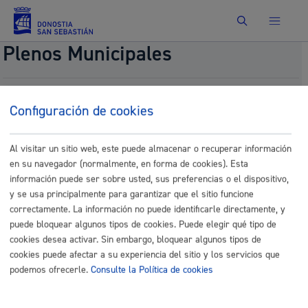
Buscar
Plenos Municipales
Proposición normativa, presentada por el Grupo
Configuración de cookies
EH BILDU, de modificación de la Ordenanza Fiscal
Reguladora del Impuesto sobre Construcciones,
Instalaciones y Obras. (Art. 7.2.a) (ORER-29)
Al visitar un sitio web, este puede almacenar o recuperar información
en su navegador (normalmente, en forma de cookies). Esta
Fecha del pleno:
09/25/2025
Comisión:
Comisión de Hacienda
información puede ser sobre usted, sus preferencias o el dispositivo,
y se usa principalmente para garantizar que el sitio funcione
Documentos
correctamente. La información no puede identificarle directamente, y
puede bloquear algunos tipos de cookies. Puede elegir qué tipo de
34.- 753.-EHBildu_AP_ICIO_art_7 (1).pdf
cookies desea activar. Sin embargo, bloquear algunos tipos de
34.- 753.-EHBildu_AP_ICIO_art_7 (2).pdf
cookies puede afectar a su experiencia del sitio y los servicios que
podemos ofrecerle.
Consulte la Política de cookies