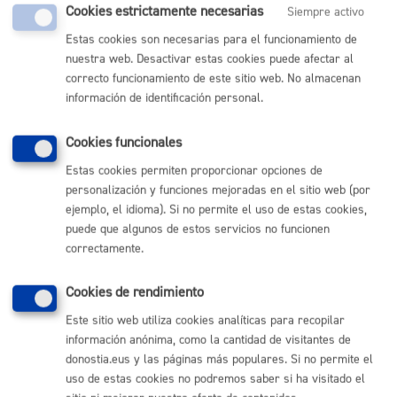
Comunícate con el Ayuntamiento de Donostia / San
Cookies estrictamente necesarias
Siempre activo
Sebastián
Estas cookies son necesarias para el funcionamiento de
(gratuito desde Donostia / San Sebastián)
nuestra web. Desactivar estas cookies puede afectar al
010
correcto funcionamiento de este sitio web. No almacenan
(+34) 943 481 000
información de identificación personal.
Buzón de la ciudadanía
Informar de un error en la web
Cookies funcionales
Estas cookies permiten proporcionar opciones de
Enlaces útiles
personalización y funciones mejoradas en el sitio web (por
ejemplo, el idioma). Si no permite el uso de estas cookies,
Ofertas de empleo
puede que algunos de estos servicios no funcionen
Perfil del contratante
correctamente.
Sede electrónica
Mapas - GeoDonostia
Sala de prensa
Cookies de rendimiento
Mapa web
Este sitio web utiliza cookies analíticas para recopilar
información anónima, como la cantidad de visitantes de
Otras páginas web corporativas
donostia.eus y las páginas más populares. Si no permite el
uso de estas cookies no podremos saber si ha visitado el
Donostia Kirola