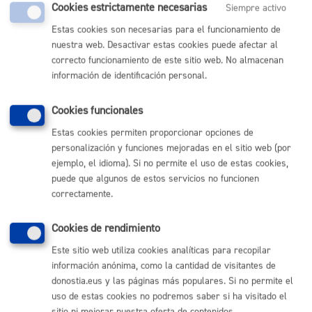
Comunícate con el Ayuntamiento de Donostia / San
Cookies estrictamente necesarias
Siempre activo
Sebastián
Estas cookies son necesarias para el funcionamiento de
(gratuito desde Donostia / San Sebastián)
010
nuestra web. Desactivar estas cookies puede afectar al
correcto funcionamiento de este sitio web. No almacenan
(+34) 943 481 000
información de identificación personal.
Buzón de la ciudadanía
Informar de un error en la web
Cookies funcionales
Estas cookies permiten proporcionar opciones de
Enlaces útiles
personalización y funciones mejoradas en el sitio web (por
ejemplo, el idioma). Si no permite el uso de estas cookies,
Ofertas de empleo
Perfil del contratante
puede que algunos de estos servicios no funcionen
Sede electrónica
correctamente.
Mapas - GeoDonostia
Sala de prensa
Cookies de rendimiento
Mapa web
Este sitio web utiliza cookies analíticas para recopilar
información anónima, como la cantidad de visitantes de
Otras páginas web corporativas
donostia.eus y las páginas más populares. Si no permite el
uso de estas cookies no podremos saber si ha visitado el
Donostia Kirola