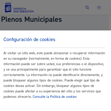
Buscar
Plenos Municipales
Modificación de la Ordenanza Fiscal reguladora de
Configuración de cookies
la Tasa por los servicios de búsqueda, rescate,
salvamento, así como por el mantenimiento del
Servicio de Prevención, Extinción de Incendios y
Al visitar un sitio web, este puede almacenar o recuperar información
Salvamento. (ORER-20)
en su navegador (normalmente, en forma de cookies). Esta
información puede ser sobre usted, sus preferencias o el dispositivo,
Fecha del pleno:
09/25/2025
y se usa principalmente para garantizar que el sitio funcione
Comisión:
Comisión de Hacienda
correctamente. La información no puede identificarle directamente, y
Documentos
puede bloquear algunos tipos de cookies. Puede elegir qué tipo de
cookies desea activar. Sin embargo, bloquear algunos tipos de
22.- DIL_INT_Ebazpena-_Dictamen_SIN.pdf
cookies puede afectar a su experiencia del sitio y los servicios que
podemos ofrecerle.
Consulte la Política de cookies