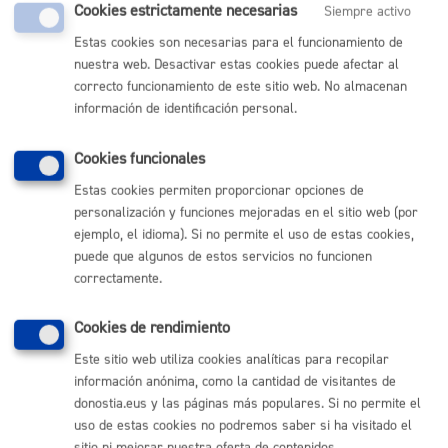
Comunícate con el Ayuntamiento de Donostia / San
Cookies estrictamente necesarias
Siempre activo
Sebastián
Estas cookies son necesarias para el funcionamiento de
(gratuito desde Donostia / San Sebastián)
010
nuestra web. Desactivar estas cookies puede afectar al
correcto funcionamiento de este sitio web. No almacenan
(+34) 943 481 000
información de identificación personal.
Buzón de la ciudadanía
Informar de un error en la web
Cookies funcionales
Estas cookies permiten proporcionar opciones de
Enlaces útiles
personalización y funciones mejoradas en el sitio web (por
ejemplo, el idioma). Si no permite el uso de estas cookies,
Ofertas de empleo
Perfil del contratante
puede que algunos de estos servicios no funcionen
Sede electrónica
correctamente.
Mapas - GeoDonostia
Sala de prensa
Cookies de rendimiento
Mapa web
Este sitio web utiliza cookies analíticas para recopilar
información anónima, como la cantidad de visitantes de
Otras páginas web corporativas
donostia.eus y las páginas más populares. Si no permite el
uso de estas cookies no podremos saber si ha visitado el
Donostia Kirola