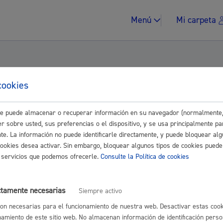
Menú
Mi carpeta
cookies
 Grupo EH Bildu, sobre las decisiones que 
este puede almacenar o recuperar información en su navegador (normalmente,
Impuestos y multa
r sobre usted, sus preferencias o el dispositivo, y se usa principalmente pa
nte. La información no puede identificarle directamente, y puede bloquear alg
cookies desea activar. Sin embargo, bloquear algunos tipos de cookies puede
os servicios que podemos ofrecerle.
Consulte la Política de cookies
Vivienda y urban
)
ctamente necesarias
Siempre activo
on necesarias para el funcionamiento de nuestra web. Desactivar estas cook
namiento de este sitio web. No almacenan información de identificación perso