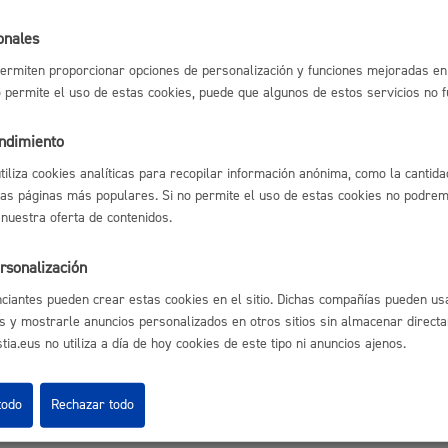
Espacio público,
onales
ermiten proporcionar opciones de personalización y funciones mejoradas en 
no permite el uso de estas cookies, puede que algunos de estos servicios no 
endimiento
Euskera
utiliza cookies analíticas para recopilar información anónima, como la cantida
astián
Enlaces útiles
las páginas más populares. Si no permite el uso de estas cookies no podremo
 nuestra oferta de contenidos.
Ofertas de empleo
Perfil del contrata
Sede electrónica
rsonalización
Desarrollo económi
Mapas - GeoDonos
ciantes pueden crear estas cookies en el sitio. Dichas compañías pueden usa
Sala de prensa
s y mostrarle anuncios personalizados en otros sitios sin almacenar direct
Mapa web
ia.eus no utiliza a día de hoy cookies de este tipo ni anuncios ajenos.
Igualdad, derechos 
todo
Rechazar todo