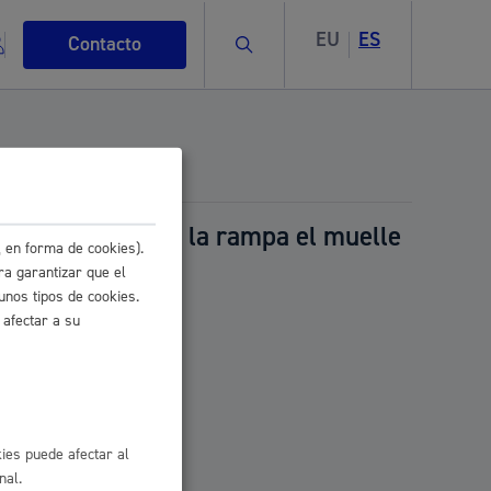
EU
ES
Buscar
Contacto
limitan el uso de la rampa el muelle
 en forma de cookies).
s
ra garantizar que el
unos tipos de cookies.
 afectar a su
ismo
ies puede afectar al
nal.