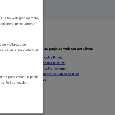
 residuos y medioambiente
el sitio web (por ejemplo,
funcionen correctamente.
d de visitantes de
Otras páginas web corporativas
s saber si ha visitado el
Donostia Kirola
nte
Donostia Kultura
Donostia Turismo
co y empleo
tia
Fomento de San Sebastián
rlas para crear un perfil
Dbus
amente información
humanos y convivencia