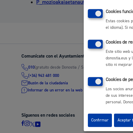
P_mozioakaiaetanautikoarenerabilera.pdf
Movilidad
Cookies funci
Estas cookies p
el idioma). Si 
Cookies de r
Seguridad ciudadana y emergencias
Este sitio web 
Comunícate con el Ayuntamiento de Donostia / San Seb
donostia.eus y 
sitio ni mejorar
(gratuito desde Donostia / San Sebastián)
010
(+34) 943 481 000
Cookies de pe
Salud Pública, animales y consumo
Buzón de la ciudadanía
Los socios anun
Informar de un error en la web
de sus interese
personal. Donost
Síguenos en redes sociales
Infancia y juventud
Confirmar
Aceptar 