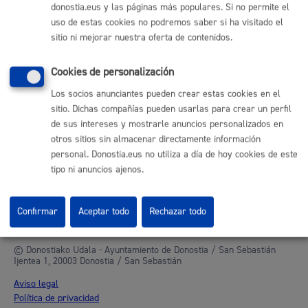
Mapa web
donostia.eus y las páginas más populares. Si no permite el
uso de estas cookies no podremos saber si ha visitado el
sitio ni mejorar nuestra oferta de contenidos.
Otras páginas web corporativas
Donostia Kirola
Cookies de personalización
Donostia Kultura
Los socios anunciantes pueden crear estas cookies en el
Donostia Turismo
sitio. Dichas compañías pueden usarlas para crear un perfil
Fomento de San Sebastián
de sus intereses y mostrarle anuncios personalizados en
Dbus
otros sitios sin almacenar directamente información
personal. Donostia.eus no utiliza a día de hoy cookies de este
Síguenos en redes sociales
tipo ni anuncios ajenos.
Confirmar
Aceptar todo
Rechazar todo
© Donostiako Udala - Ayuntamiento de Donostia / San Sebastián
Ijentea 1, 20003 Donostia / San Sebastián
Aviso legal
Política de privacidad