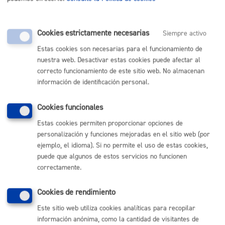
centros_eu.pdf
Cookies estrictamente necesarias
Siempre activo
Estas cookies son necesarias para el funcionamiento de
Comunícate con el Ayuntamiento de Donostia / San
nuestra web. Desactivar estas cookies puede afectar al
Sebastián
correcto funcionamiento de este sitio web. No almacenan
información de identificación personal.
(gratuito desde Donostia / San Sebastián)
010
(+34) 943 481 000
Cookies funcionales
Buzón de la ciudadanía
Estas cookies permiten proporcionar opciones de
Informar de un error en la web
personalización y funciones mejoradas en el sitio web (por
ejemplo, el idioma). Si no permite el uso de estas cookies,
Enlaces útiles
puede que algunos de estos servicios no funcionen
correctamente.
Ofertas de empleo
Perfil del contratante
Cookies de rendimiento
Sede electrónica
Mapas - GeoDonostia
Este sitio web utiliza cookies analíticas para recopilar
Sala de prensa
información anónima, como la cantidad de visitantes de