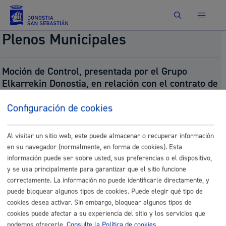
Buscar
Plenos Municipales
Moción de Control, presentada por el Grupo
Elkarrekin Donostia, en relación con el contrato de
limpieza de centros municipales lotes I y II.
Configuración de cookies
Número:
2026/289
Presentado por:
Grupo Elkarrekin Donostia Taldea
Presentado el:
03/18/2026
Al visitar un sitio web, este puede almacenar o recuperar información
Fecha del pleno:
03/26/2026
en su navegador (normalmente, en forma de cookies). Esta
Tipo:
Moción de Control
información puede ser sobre usted, sus preferencias o el dispositivo,
Resultado:
Aprobado (aho batno / unanimidad)
y se usa principalmente para garantizar que el sitio funcione
Documentos
correctamente. La información no puede identificarle directamente, y
puede bloquear algunos tipos de cookies. Puede elegir qué tipo de
P_20260318 Mocion control contrato limpieza
cookies desea activar. Sin embargo, bloquear algunos tipos de
centros.pdf
cookies puede afectar a su experiencia del sitio y los servicios que
P_20260318 Mocion control contrato limpieza
podemos ofrecerle.
Consulte la Política de cookies