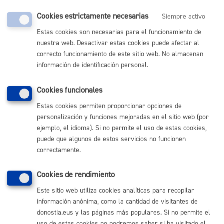
Cookies estrictamente necesarias
Siempre activo
Comunícate con el Ayuntamiento de Donostia / San
Estas cookies son necesarias para el funcionamiento de
Sebastián
nuestra web. Desactivar estas cookies puede afectar al
(gratuito desde Donostia / San Sebastián)
010
correcto funcionamiento de este sitio web. No almacenan
información de identificación personal.
(+34) 943 481 000
Buzón de la ciudadanía
Cookies funcionales
Informar de un error en la web
Estas cookies permiten proporcionar opciones de
personalización y funciones mejoradas en el sitio web (por
Enlaces útiles
ejemplo, el idioma). Si no permite el uso de estas cookies,
puede que algunos de estos servicios no funcionen
Ofertas de empleo
Perfil del contratante
correctamente.
Sede electrónica
Mapas - GeoDonostia
Cookies de rendimiento
Sala de prensa
Este sitio web utiliza cookies analíticas para recopilar
Mapa web
información anónima, como la cantidad de visitantes de
donostia.eus y las páginas más populares. Si no permite el
Otras páginas web corporativas