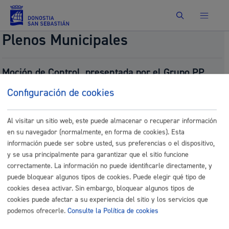
Buscar
Plenos Municipales
Moción de Control, presentada por el Grupo PP,
sobre la llamada Tasa Turística.
Configuración de cookies
Número:
2025/701
Presentado por:
Grupo PP Taldea
Presentado el:
07/18/2025
Al visitar un sitio web, este puede almacenar o recuperar información
Fecha del pleno:
07/24/2025
en su navegador (normalmente, en forma de cookies). Esta
Tipo:
Moción de Control
información puede ser sobre usted, sus preferencias o el dispositivo,
Resultado:
Aprobado (puntuka bozkatuta. 1. punto
y se usa principalmente para garantizar que el sitio funcione
onartu da / votada por puntos. se aprueba el
correctamente. La información no puede identificarle directamente, y
punto 1)
puede bloquear algunos tipos de cookies. Puede elegir qué tipo de
Documentos
cookies desea activar. Sin embargo, bloquear algunos tipos de
cookies puede afectar a su experiencia del sitio y los servicios que
P_Moción Control Tasa Turística.pdf
podemos ofrecerle.
Consulte la Política de cookies