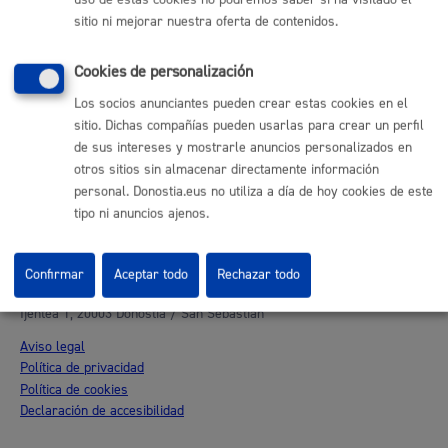
uso de estas cookies no podremos saber si ha visitado el
sitio ni mejorar nuestra oferta de contenidos.
Donostia Kirola
Donostia Kultura
Cookies de personalización
Donostia Turismo
Fomento de San Sebastián
Los socios anunciantes pueden crear estas cookies en el
Dbus
sitio. Dichas compañías pueden usarlas para crear un perfil
de sus intereses y mostrarle anuncios personalizados en
otros sitios sin almacenar directamente información
Síguenos en redes sociales
personal. Donostia.eus no utiliza a día de hoy cookies de este
tipo ni anuncios ajenos.
Confirmar
Aceptar todo
Rechazar todo
© Donostiako Udala - Ayuntamiento de Donostia / San Sebastián
Ijentea 1, 20003 Donostia / San Sebastián
Aviso legal
Política de privacidad
Política de cookies
Declaración de accesibilidad