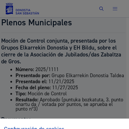
Buscar
Plenos Municipales
Moción de Control conjunta, presentada por los
Grupos Elkarrekin Donostia y EH Bildu, sobre el
cierre de la Asociación de Jubilados/das Zabaltza
de Gros.
Número:
2025/1111
Presentado por:
Grupo Elkarrekin Donostia Taldea
Presentado el:
11/21/2025
Fecha del pleno:
11/27/2025
Tipo:
Moción de Control
Resultado:
Aprobado (puntuka bozkatuta, 3. punto
onartu da / votada por puntos, se aprueba el
punto nº3)
Documentos
P_1111-
Configuración de cookies