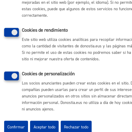
mejoradas en el sitio web (por ejemplo, el idioma). Si no permit
Sala de prensa
estas cookies, puede que algunos de estos servicios no funcion
Mapa web
correctamente.
Otras páginas web corporativas
Cookies de rendimiento
Donostia Kirola
Este sitio web utiliza cookies analíticas para recopilar informac
Donostia Kultura
como la cantidad de visitantes de donostia.eus y las páginas m
Donostia Turismo
Si no permite el uso de estas cookies no podremos saber si ha 
Fomento de San Sebastián
sitio ni mejorar nuestra oferta de contenidos.
Dbus
Cookies de personalización
Síguenos en redes sociales
Los socios anunciantes pueden crear estas cookies en el sitio. 
compañías pueden usarlas para crear un perfil de sus interese
anuncios personalizados en otros sitios sin almacenar directa
información personal. Donostia.eus no utiliza a día de hoy cooki
ni anuncios ajenos.
© Donostiako Udala - Ayuntamiento de Donostia / San Sebastián
Ijentea 1, 20003 Donostia / San Sebastián
Confirmar
Aceptar todo
Rechazar todo
Aviso legal