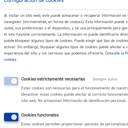
Mocioncontrolhogarjubiladoszabaltzagrossinatuta.p
P_mocioncontrolcierrehogarjubiladoszabaltzagrossi
Al visitar un sitio web, este puede almacenar o recuperar información en
navegador (normalmente, en forma de cookies). Esta información puede 
usted, sus preferencias o el dispositivo, y se usa principalmente para gar
el sitio funcione correctamente. La información no puede identificarle dire
puede bloquear algunos tipos de cookies. Puede elegir qué tipo de cookie
Comunícate con el Ayuntamiento de Donostia / San
activar. Sin embargo, bloquear algunos tipos de cookies puede afectar a 
Sebastián
experiencia del sitio y los servicios que podemos ofrecerle.
Consulte la Po
(gratuito desde Donostia / San Sebastián)
010
cookies
(+34) 943 481 000
Buzón de la ciudadanía
Cookies estrictamente necesarias
Siempre activo
Informar de un error en la web
Estas cookies son necesarias para el funcionamiento de nuestr
Desactivar estas cookies puede afectar al correcto funcionamie
Enlaces útiles
sitio web. No almacenan información de identificación personal.
Ofertas de empleo
Perfil del contratante
Cookies funcionales
Sede electrónica
Estas cookies permiten proporcionar opciones de personalizaci
Mapas - GeoDonostia