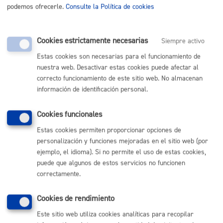
podemos ofrecerle.
Consulte la Política de cookies
P_Moción de Control sobre carteles y pancartas-
signed_eu.pdf
Cookies estrictamente necesarias
Siempre activo
Estas cookies son necesarias para el funcionamiento de
nuestra web. Desactivar estas cookies puede afectar al
Comunícate con el Ayuntamiento de Donostia / San
correcto funcionamiento de este sitio web. No almacenan
Sebastián
información de identificación personal.
(gratuito desde Donostia / San Sebastián)
010
Cookies funcionales
(+34) 943 481 000
Buzón de la ciudadanía
Estas cookies permiten proporcionar opciones de
Informar de un error en la web
personalización y funciones mejoradas en el sitio web (por
ejemplo, el idioma). Si no permite el uso de estas cookies,
puede que algunos de estos servicios no funcionen
Enlaces útiles
correctamente.
Ofertas de empleo
Perfil del contratante
Cookies de rendimiento
Sede electrónica
Este sitio web utiliza cookies analíticas para recopilar
Mapas - GeoDonostia