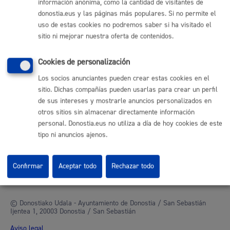
información anónima, como la cantidad de visitantes de
Sala de prensa
donostia.eus y las páginas más populares. Si no permite el
Mapa web
uso de estas cookies no podremos saber si ha visitado el
sitio ni mejorar nuestra oferta de contenidos.
Otras páginas web corporativas
Cookies de personalización
Donostia Kirola
Donostia Kultura
Los socios anunciantes pueden crear estas cookies en el
Donostia Turismo
sitio. Dichas compañías pueden usarlas para crear un perfil
Fomento de San Sebastián
de sus intereses y mostrarle anuncios personalizados en
Dbus
otros sitios sin almacenar directamente información
personal. Donostia.eus no utiliza a día de hoy cookies de este
tipo ni anuncios ajenos.
Síguenos en redes sociales
Confirmar
Aceptar todo
Rechazar todo
© Donostiako Udala - Ayuntamiento de Donostia / San Sebastián
Ijentea 1, 20003 Donostia / San Sebastián
Aviso legal