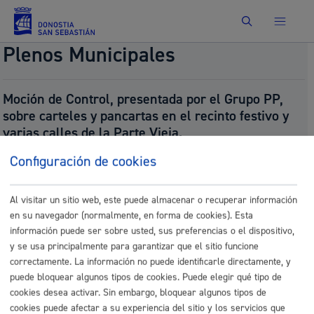
Buscar
Plenos Municipales
Moción de Control, presentada por el Grupo PP,
sobre carteles y pancartas en el recinto festivo y
varias calles de la Parte Vieja.
Número:
2025/854
Configuración de cookies
Presentado por:
Grupo PP Taldea
Presentado el:
09/19/2025
Fecha del pleno:
09/25/2025
Al visitar un sitio web, este puede almacenar o recuperar información
Tipo:
Moción de Control
en su navegador (normalmente, en forma de cookies). Esta
Resultado:
Aprobado (puntuka bozkatuta, 1., 2. eta
información puede ser sobre usted, sus preferencias o el dispositivo,
3. puntok onartu dira / votada por puntos, se
y se usa principalmente para garantizar que el sitio funcione
aprueban los puntos nº 1, 2 y 3)
correctamente. La información no puede identificarle directamente, y
Documentos
puede bloquear algunos tipos de cookies. Puede elegir qué tipo de
cookies desea activar. Sin embargo, bloquear algunos tipos de
P_Moción de Control sobre carteles y
cookies puede afectar a su experiencia del sitio y los servicios que
pancartas.pdf