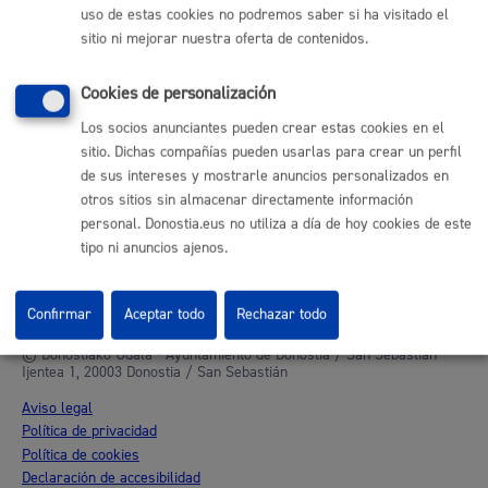
uso de estas cookies no podremos saber si ha visitado el
Otras páginas web corporativas
sitio ni mejorar nuestra oferta de contenidos.
Donostia Kirola
Donostia Kultura
Cookies de personalización
Donostia Turismo
Los socios anunciantes pueden crear estas cookies en el
Fomento de San Sebastián
sitio. Dichas compañías pueden usarlas para crear un perfil
Dbus
de sus intereses y mostrarle anuncios personalizados en
otros sitios sin almacenar directamente información
Síguenos en redes sociales
personal. Donostia.eus no utiliza a día de hoy cookies de este
tipo ni anuncios ajenos.
Confirmar
Aceptar todo
Rechazar todo
© Donostiako Udala - Ayuntamiento de Donostia / San Sebastián
Ijentea 1, 20003 Donostia / San Sebastián
Aviso legal
Política de privacidad
Política de cookies
Declaración de accesibilidad