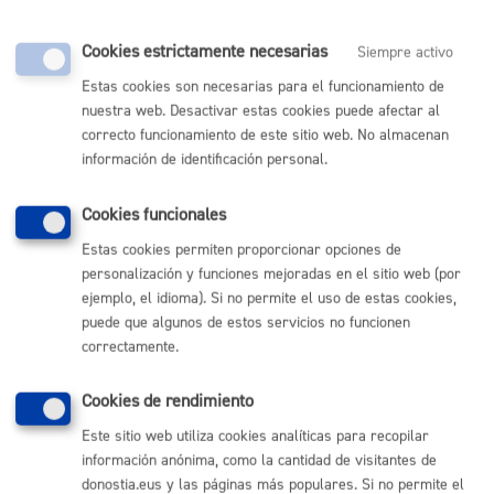
Cookies estrictamente necesarias
Siempre activo
Comunícate con el Ayuntamiento de Donostia / San
Estas cookies son necesarias para el funcionamiento de
Sebastián
nuestra web. Desactivar estas cookies puede afectar al
correcto funcionamiento de este sitio web. No almacenan
(gratuito desde Donostia / San Sebastián)
010
información de identificación personal.
(+34) 943 481 000
Buzón de la ciudadanía
Cookies funcionales
Informar de un error en la web
Estas cookies permiten proporcionar opciones de
personalización y funciones mejoradas en el sitio web (por
ejemplo, el idioma). Si no permite el uso de estas cookies,
Enlaces útiles
puede que algunos de estos servicios no funcionen
Ofertas de empleo
correctamente.
Perfil del contratante
Sede electrónica
Cookies de rendimiento
Mapas - GeoDonostia
Sala de prensa
Este sitio web utiliza cookies analíticas para recopilar
Mapa web
información anónima, como la cantidad de visitantes de
donostia.eus y las páginas más populares. Si no permite el