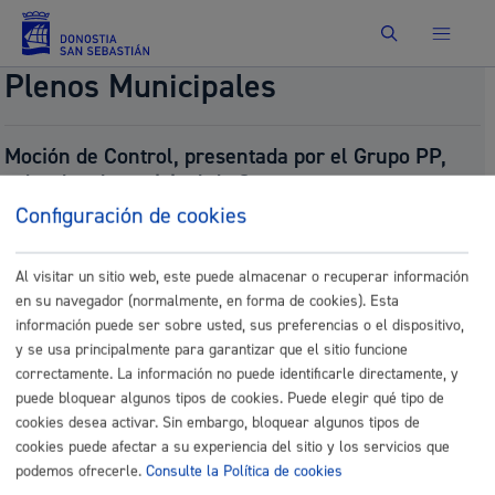
Buscar
Plenos Municipales
Moción de Control, presentada por el Grupo PP,
sobre local municipal de Gros.
Número:
2025/1000
Configuración de cookies
Presentado por:
Grupo PP Taldea
Presentado el:
10/27/2025
Al visitar un sitio web, este puede almacenar o recuperar información
Fecha del pleno:
10/30/2025
en su navegador (normalmente, en forma de cookies). Esta
Tipo:
Moción de Control
información puede ser sobre usted, sus preferencias o el dispositivo,
Resultado:
Aprobado (puntuka bozkatuta, 1. eta 4.
puntok onartu dira / votada por puntos, se
y se usa principalmente para garantizar que el sitio funcione
aprueban los puntos nº 1 y 4. )
correctamente. La información no puede identificarle directamente, y
puede bloquear algunos tipos de cookies. Puede elegir qué tipo de
Documentos
cookies desea activar. Sin embargo, bloquear algunos tipos de
P_20251030ctmocionlocalgros.pdf
cookies puede afectar a su experiencia del sitio y los servicios que
P_20251030ctmocionlocalgros_eu.pdf
podemos ofrecerle.
Consulte la Política de cookies