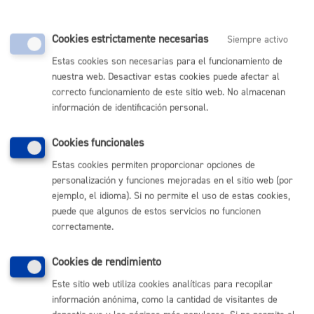
Cookies estrictamente necesarias
Siempre activo
Estas cookies son necesarias para el funcionamiento de
Comunícate con el Ayuntamiento de Donostia / San
nuestra web. Desactivar estas cookies puede afectar al
Sebastián
correcto funcionamiento de este sitio web. No almacenan
(gratuito desde Donostia / San Sebastián)
010
información de identificación personal.
(+34) 943 481 000
Cookies funcionales
Buzón de la ciudadanía
Informar de un error en la web
Estas cookies permiten proporcionar opciones de
personalización y funciones mejoradas en el sitio web (por
ejemplo, el idioma). Si no permite el uso de estas cookies,
Enlaces útiles
puede que algunos de estos servicios no funcionen
correctamente.
Ofertas de empleo
Perfil del contratante
Sede electrónica
Cookies de rendimiento
Mapas - GeoDonostia
Este sitio web utiliza cookies analíticas para recopilar
Sala de prensa
información anónima, como la cantidad de visitantes de
Mapa web