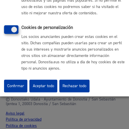
donostia.eus y las páginas más populares. Si no permite el
uso de estas cookies no podremos saber si ha visitado el
Otras páginas web corporativas
sitio ni mejorar nuestra oferta de contenidos.
Donostia Kirola
Cookies de personalización
Donostia Kultura
Donostia Turismo
Los socios anunciantes pueden crear estas cookies en el
Fomento de San Sebastián
sitio. Dichas compañías pueden usarlas para crear un perfil
Dbus
de sus intereses y mostrarle anuncios personalizados en
otros sitios sin almacenar directamente información
personal. Donostia.eus no utiliza a día de hoy cookies de este
Síguenos en redes sociales
tipo ni anuncios ajenos.
Confirmar
Aceptar todo
Rechazar todo
© Donostiako Udala - Ayuntamiento de Donostia / San Sebastián
Ijentea 1, 20003 Donostia / San Sebastián
Aviso legal
Política de privacidad
Política de cookies