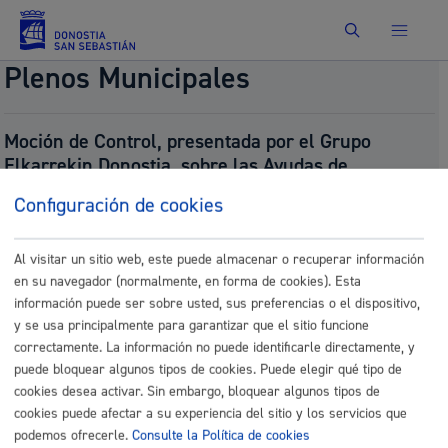
Buscar
Plenos Municipales
Moción de Control, presentada por el Grupo
Elkarrekin Donostia, sobre las Ayudas de
Emergencia Social (AES).
Configuración de cookies
Número:
2025/696
Presentado por:
Grupo Elkarrekin Donostia Taldea
Presentado el:
07/18/2025
Al visitar un sitio web, este puede almacenar o recuperar información
Fecha del pleno:
07/24/2025
en su navegador (normalmente, en forma de cookies). Esta
Tipo:
Moción de Control
información puede ser sobre usted, sus preferencias o el dispositivo,
Resultado:
Aprobado (puntuka bozkatuta. 1. punto
y se usa principalmente para garantizar que el sitio funcione
onartu da / votada por puntos. se aprueba el
correctamente. La información no puede identificarle directamente, y
punto 1 )
puede bloquear algunos tipos de cookies. Puede elegir qué tipo de
Documentos
cookies desea activar. Sin embargo, bloquear algunos tipos de
cookies puede afectar a su experiencia del sitio y los servicios que
P_20250724 Mocion control sobre las AES-
podemos ofrecerle.
Consulte la Política de cookies
signed.pdf