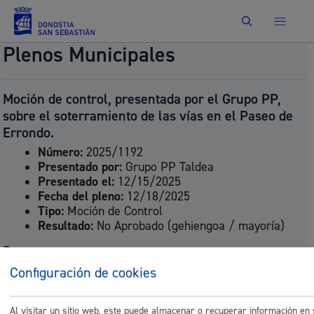
Buscar
Plenos Municipales
Moción de control, presentada por el Grupo PP,
sobre el soterramiento de las vías en el Paseo de
Errondo.
Número:
2025/1192
Presentado por:
Grupo PP Taldea
Presentado el:
12/15/2025
Fecha del pleno:
12/18/2025
Tipo:
Moción de Control
Resultado:
No Aprobado (gehiengoa / mayoría)
Documentos
Configuración de cookies
P_mocionsobreelsoterramientodelasviasdeeasocorr
P_mocionsobreelsoterramientodelasviasdeeasocorr
Al visitar un sitio web, este puede almacenar o recuperar información en