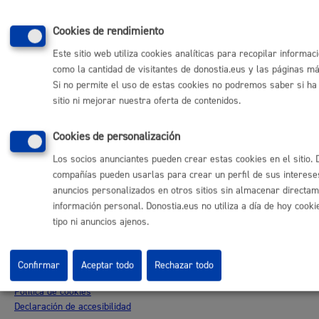
Otras páginas web corporativas
Cookies de rendimiento
Donostia Kirola
Donostia Kultura
Este sitio web utiliza cookies analíticas para recopilar informac
Donostia Turismo
como la cantidad de visitantes de donostia.eus y las páginas m
Fomento de San Sebastián
Si no permite el uso de estas cookies no podremos saber si ha 
Dbus
sitio ni mejorar nuestra oferta de contenidos.
Cookies de personalización
Síguenos en redes sociales
Los socios anunciantes pueden crear estas cookies en el sitio. 
compañías pueden usarlas para crear un perfil de sus interese
anuncios personalizados en otros sitios sin almacenar directa
información personal. Donostia.eus no utiliza a día de hoy cooki
tipo ni anuncios ajenos.
© Donostiako Udala - Ayuntamiento de Donostia / San Sebastián
Ijentea 1, 20003 Donostia / San Sebastián
Aviso legal
Confirmar
Aceptar todo
Rechazar todo
Política de privacidad
Política de cookies
Declaración de accesibilidad