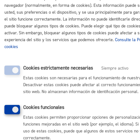
navegador (normalmente, en forma de cookies). Esta información puede 
usted, sus preferencias o el dispositivo, y se usa principalmente para gar
el sitio funcione correctamente. La información no puede identificarle dire
Comunícate con el Ayuntamiento de Donostia / San
puede bloquear algunos tipos de cookies. Puede elegir qué tipo de cookie
Sebastián
activar. Sin embargo, bloquear algunos tipos de cookies puede afectar a 
(gratuito desde Donostia / San Sebastián)
010
experiencia del sitio y los servicios que podemos ofrecerle.
Consulte la Po
cookies
(+34) 943 481 000
Buzón de la ciudadanía
Informar de un error en la web
Cookies estrictamente necesarias
Siempre activo
Estas cookies son necesarias para el funcionamiento de nuestr
Enlaces útiles
Desactivar estas cookies puede afectar al correcto funcionamie
sitio web. No almacenan información de identificación personal.
Ofertas de empleo
Perfil del contratante
Sede electrónica
Cookies funcionales
Mapas - GeoDonostia
Estas cookies permiten proporcionar opciones de personalizaci
Sala de prensa
funciones mejoradas en el sitio web (por ejemplo, el idioma). Si
Mapa web
uso de estas cookies, puede que algunos de estos servicios no 
correctamente.