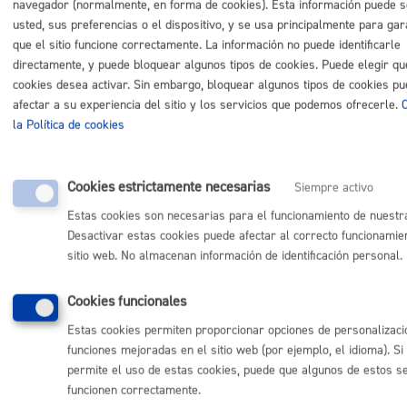
navegador (normalmente, en forma de cookies). Esta información puede 
usted, sus preferencias o el dispositivo, y se usa principalmente para gar
que el sitio funcione correctamente. La información no puede identificarle
directamente, y puede bloquear algunos tipos de cookies. Puede elegir qu
Comunícate con el Ayuntamiento de Donostia / San
cookies desea activar. Sin embargo, bloquear algunos tipos de cookies p
Sebastián
afectar a su experiencia del sitio y los servicios que podemos ofrecerle.
la Política de cookies
(gratuito desde Donostia / San Sebastián)
010
(+34) 943 481 000
Buzón de la ciudadanía
Cookies estrictamente necesarias
Siempre activo
Informar de un error en la web
Estas cookies son necesarias para el funcionamiento de nuestr
Desactivar estas cookies puede afectar al correcto funcionamie
sitio web. No almacenan información de identificación personal.
Enlaces útiles
Ofertas de empleo
Cookies funcionales
Perfil del contratante
Estas cookies permiten proporcionar opciones de personalizaci
Sede electrónica
funciones mejoradas en el sitio web (por ejemplo, el idioma). Si
Mapas - GeoDonostia
permite el uso de estas cookies, puede que algunos de estos se
Sala de prensa
Mapa web
funcionen correctamente.