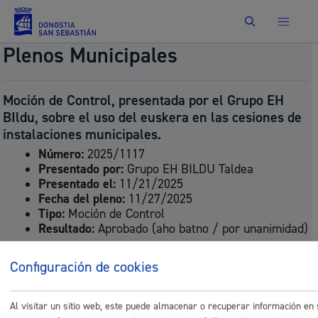
Buscar
Plenos Municipales
Moción de Control, presentada por el Grupo EH
BIldu, sobre el uso del euskera en las cesiones de
instalaciones municipales.
Número:
2025/1117
Presentado por:
Grupo EH BILDU Taldea
Presentado el:
11/21/2025
Fecha del pleno:
11/27/2025
Tipo:
Moción de Control
Resultado:
Aprobado (aho batno / por unanimidad)
Documentos
Configuración de cookies
P_1117-
kontrolmozioanorthfittxapelketaeuskerarenerabilera
Al visitar un sitio web, este puede almacenar o recuperar información en
P_kontrolmozioanorthfittxapelketaeuskerarenerabil