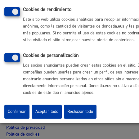
Cookies de rendimiento
Otras páginas web corporativas
Este sitio web utiliza cookies analíticas para recopilar informac
Donostia Kirola
anónima, como la cantidad de visitantes de donostia.eus y las p
Donostia Kultura
más populares. Si no permite el uso de estas cookies no podr
Donostia Turismo
si ha visitado el sitio ni mejorar nuestra oferta de contenidos.
Fomento de San Sebastián
Dbus
Cookies de personalización
Los socios anunciantes pueden crear estas cookies en el sitio. 
Síguenos en redes sociales
compañías pueden usarlas para crear un perfil de sus interese
mostrarle anuncios personalizados en otros sitios sin almacen
directamente información personal. Donostia.eus no utiliza a dí
cookies de este tipo ni anuncios ajenos.
© Donostiako Udala - Ayuntamiento de Donostia / San Sebastián
Ijentea 1, 20003 Donostia / San Sebastián
Confirmar
Aceptar todo
Rechazar todo
Aviso legal
Política de privacidad
Política de cookies