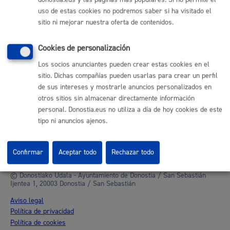
donostia.eus y las páginas más populares. Si no permite el
uso de estas cookies no podremos saber si ha visitado el
Otras páginas web corporativas
sitio ni mejorar nuestra oferta de contenidos.
Donostia Kirola
Cookies de personalización
Donostia Kultura
Donostia Turismo
Los socios anunciantes pueden crear estas cookies en el
Fomento de San Sebastián
sitio. Dichas compañías pueden usarlas para crear un perfil
Dbus
de sus intereses y mostrarle anuncios personalizados en
otros sitios sin almacenar directamente información
personal. Donostia.eus no utiliza a día de hoy cookies de este
Síguenos en redes sociales
tipo ni anuncios ajenos.
Confirmar
Aceptar todo
Rechazar todo
© Donostiako Udala - Ayuntamiento de Donostia / San Sebastián
Ijentea 1, 20003 Donostia / San Sebastián
Aviso legal
Política de privacidad
Política de cookies