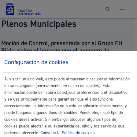
Buscar
Plenos Municipales
Moción de Control, presentada por el Grupo EH
Bildu, sobre el impacto que el aumento de
cruceros puede tener en la política turística de San
Configuración de cookies
Sebastián.
Número:
2025/700
Al visitar un sitio web, este puede almacenar o recuperar información
Presentado por:
Grupo EH BILDU Taldea
en su navegador (normalmente, en forma de cookies). Esta
Presentado el:
07/18/2025
Fecha del pleno:
07/24/2025
información puede ser sobre usted, sus preferencias o el dispositivo,
Tipo:
Moción de Control
y se usa principalmente para garantizar que el sitio funcione
Resultado:
No Aprobado (gehiengoa / mayoría)
correctamente. La información no puede identificarle directamente, y
puede bloquear algunos tipos de cookies. Puede elegir qué tipo de
Documentos
cookies desea activar. Sin embargo, bloquear algunos tipos de
P_mozioagurutzontziaketaturismopolitika.pdf
cookies puede afectar a su experiencia del sitio y los servicios que
podemos ofrecerle.
Consulte la Política de cookies
P_mozioagurutzontziaketaturismopolitika_es.pdf