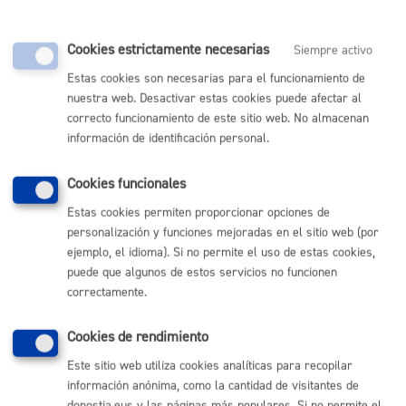
Cookies estrictamente necesarias
Siempre activo
Estas cookies son necesarias para el funcionamiento de
Comunícate con el Ayuntamiento de Donostia / San
nuestra web. Desactivar estas cookies puede afectar al
Sebastián
correcto funcionamiento de este sitio web. No almacenan
(gratuito desde Donostia / San Sebastián)
010
información de identificación personal.
(+34) 943 481 000
Cookies funcionales
Buzón de la ciudadanía
Informar de un error en la web
Estas cookies permiten proporcionar opciones de
personalización y funciones mejoradas en el sitio web (por
ejemplo, el idioma). Si no permite el uso de estas cookies,
Enlaces útiles
puede que algunos de estos servicios no funcionen
correctamente.
Ofertas de empleo
Perfil del contratante
Sede electrónica
Cookies de rendimiento
Mapas - GeoDonostia
Este sitio web utiliza cookies analíticas para recopilar
Sala de prensa
información anónima, como la cantidad de visitantes de
Mapa web