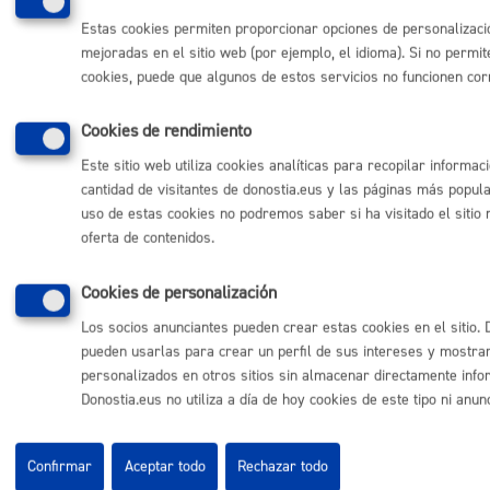
Otras páginas web corporativas
Estas cookies permiten proporcionar opciones de personalizaci
mejoradas en el sitio web (por ejemplo, el idioma). Si no permit
Donostia Kirola
cookies, puede que algunos de estos servicios no funcionen co
Donostia Kultura
Donostia Turismo
Fomento de San Sebastián
Cookies de rendimiento
Dbus
Este sitio web utiliza cookies analíticas para recopilar informa
cantidad de visitantes de donostia.eus y las páginas más popula
Síguenos en redes sociales
uso de estas cookies no podremos saber si ha visitado el sitio 
oferta de contenidos.
Cookies de personalización
Los socios anunciantes pueden crear estas cookies en el sitio.
© Donostiako Udala - Ayuntamiento de Donostia / San Sebastián
pueden usarlas para crear un perfil de sus intereses y mostra
Ijentea 1, 20003 Donostia / San Sebastián
personalizados en otros sitios sin almacenar directamente info
Donostia.eus no utiliza a día de hoy cookies de este tipo ni anun
Aviso legal
Política de privacidad
Política de cookies
Confirmar
Aceptar todo
Rechazar todo
Declaración de accesibilidad