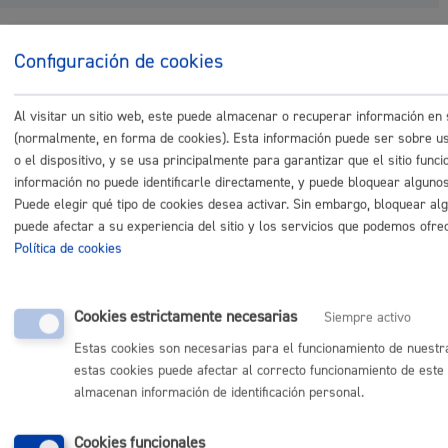
Configuración de cookies
Comunícate con el Ayuntamiento de Donostia / San
Sebastián
Al visitar un sitio web, este puede almacenar o recuperar información en
(gratuito desde Donostia / San Sebastián)
010
(normalmente, en forma de cookies). Esta información puede ser sobre us
(+34) 943 481 000
o el dispositivo, y se usa principalmente para garantizar que el sitio func
Buzón de la ciudadanía
información no puede identificarle directamente, y puede bloquear algunos
Informar de un error en la web
Puede elegir qué tipo de cookies desea activar. Sin embargo, bloquear al
puede afectar a su experiencia del sitio y los servicios que podemos ofre
Política de cookies
Enlaces útiles
Ofertas de empleo
Cookies estrictamente necesarias
Siempre activo
Perfil del contratante
Sede electrónica
Estas cookies son necesarias para el funcionamiento de nuestr
Mapas - GeoDonostia
estas cookies puede afectar al correcto funcionamiento de este 
Sala de prensa
almacenan información de identificación personal.
Mapa web
Cookies funcionales