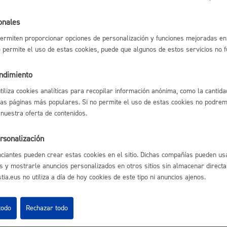
rena.pdf
rrena_es.pdf
Espacio público,
onales
ermiten proporcionar opciones de personalización y funciones mejoradas en 
no permite el uso de estas cookies, puede que algunos de estos servicios no 
endimiento
Euskera
utiliza cookies analíticas para recopilar información anónima, como la cantida
las páginas más populares. Si no permite el uso de estas cookies no podremo
astián
Enlaces útiles
 nuestra oferta de contenidos.
Ofertas de empleo
rsonalización
Perfil del contrata
Desarrollo económi
Sede electrónica
ciantes pueden crear estas cookies en el sitio. Dichas compañías pueden usa
Mapas - GeoDonos
s y mostrarle anuncios personalizados en otros sitios sin almacenar direct
Sala de prensa
ia.eus no utiliza a día de hoy cookies de este tipo ni anuncios ajenos.
Mapa web
Igualdad, derechos 
todo
Rechazar todo