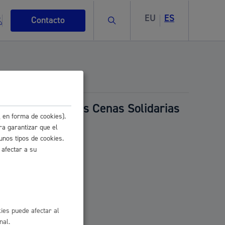
EU
ES
Buscar
Contacto
aniversario de las Cenas Solidarias
 en forma de cookies).
s
ra garantizar que el
unos tipos de cookies.
 afectar a su
ismo
ies puede afectar al
nal.