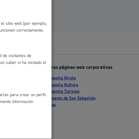
 residuos y medioambiente
el sitio web (por ejemplo,
funcionen correctamente.
d de visitantes de
s saber si ha visitado el
Otras páginas web corporativas
Donostia Kirola
nte
Donostia Kultura
co y empleo
Donostia Turismo
rlas para crear un perfil
tia
Fomento de San Sebastián
amente información
Dbus
humanos y convivencia