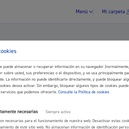
Menú
Mi carpeta
cookies
 Grupo EH Bildu, en relación con el quinto 
este puede almacenar o recuperar información en su navegador (normalmente,
Impuestos y multa
r sobre usted, sus preferencias o el dispositivo, y se usa principalmente pa
nte. La información no puede identificarle directamente, y puede bloquear alg
cookies desea activar. Sin embargo, bloquear algunos tipos de cookies puede
os servicios que podemos ofrecerle.
Consulte la Política de cookies
Vivienda y urban
ría)
ctamente necesarias
Siempre activo
on necesarias para el funcionamiento de nuestra web. Desactivar estas cook
namiento de este sitio web. No almacenan información de identificación perso