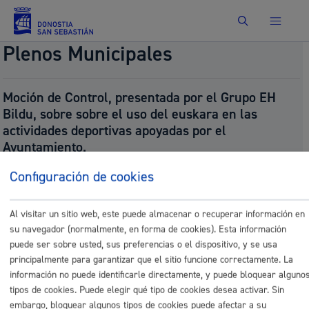
Buscar
Plenos Municipales
Moción de Control, presentada por el Grupo EH
Bildu, sobre sobre el uso del euskara en las
actividades deportivas apoyadas por el
Ayuntamiento.
Número:
2025/704
Configuración de cookies
Presentado por:
Grupo EH BILDU Taldea
Presentado el:
07/18/2025
Fecha del pleno:
07/24/2025
Al visitar un sitio web, este puede almacenar o recuperar información en
Tipo:
Moción de Control
su navegador (normalmente, en forma de cookies). Esta información
Resultado:
Aprobado (aho batno / unanimidad)
puede ser sobre usted, sus preferencias o el dispositivo, y se usa
principalmente para garantizar que el sitio funcione correctamente. La
Documentos
información no puede identificarle directamente, y puede bloquear alguno
P_kontrolmozioaeuskerarenerabilerakirolekintzetan
tipos de cookies. Puede elegir qué tipo de cookies desea activar. Sin
embargo, bloquear algunos tipos de cookies puede afectar a su