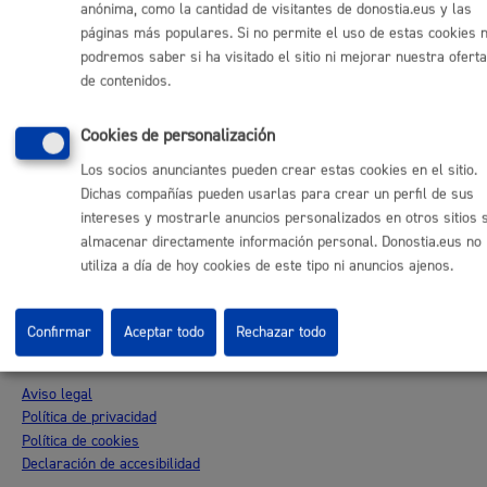
anónima, como la cantidad de visitantes de donostia.eus y las
Otras páginas web corporativas
páginas más populares. Si no permite el uso de estas cookies 
Donostia Kirola
podremos saber si ha visitado el sitio ni mejorar nuestra oferta
Donostia Kultura
de contenidos.
Donostia Turismo
Fomento de San Sebastián
Cookies de personalización
Dbus
Los socios anunciantes pueden crear estas cookies en el sitio.
Dichas compañías pueden usarlas para crear un perfil de sus
Síguenos en redes sociales
intereses y mostrarle anuncios personalizados en otros sitios 
almacenar directamente información personal. Donostia.eus no
utiliza a día de hoy cookies de este tipo ni anuncios ajenos.
Confirmar
Aceptar todo
Rechazar todo
© Donostiako Udala - Ayuntamiento de Donostia / San Sebastián
Ijentea 1, 20003 Donostia / San Sebastián
Aviso legal
Política de privacidad
Política de cookies
Declaración de accesibilidad