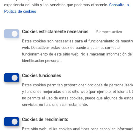
experiencia del sitio y los servicios que podemos ofrecerle.
Consulte la
Política de cookies
Comunícate con el Ayuntamiento de Donostia / San
Sebastián
Cookies estrictamente necesarias
Siempre activo
(gratuito desde Donostia / San Sebastián)
010
Estas cookies son necesarias para el funcionamiento de nuestr
(+34) 943 481 000
web. Desactivar estas cookies puede afectar al correcto
Buzón de la ciudadanía
funcionamiento de este sitio web. No almacenan información de
Informar de un error en la web
identificación personal.
Cookies funcionales
Enlaces útiles
Estas cookies permiten proporcionar opciones de personalizaci
Ofertas de empleo
y funciones mejoradas en el sitio web (por ejemplo, el idioma). 
Perfil del contratante
no permite el uso de estas cookies, puede que algunos de esto
Sede electrónica
servicios no funcionen correctamente.
Mapas - GeoDonostia
Sala de prensa
Cookies de rendimiento
Mapa web
Este sitio web utiliza cookies analíticas para recopilar informac