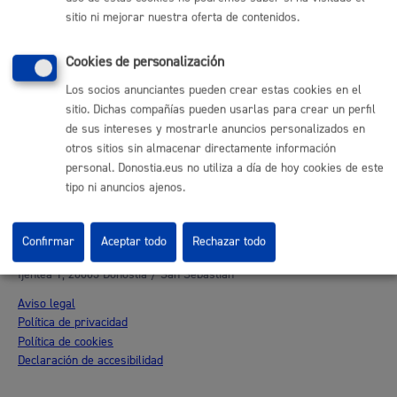
sitio ni mejorar nuestra oferta de contenidos.
Donostia Kirola
Donostia Kultura
Cookies de personalización
Donostia Turismo
Fomento de San Sebastián
Los socios anunciantes pueden crear estas cookies en el
Dbus
sitio. Dichas compañías pueden usarlas para crear un perfil
de sus intereses y mostrarle anuncios personalizados en
otros sitios sin almacenar directamente información
Síguenos en redes sociales
personal. Donostia.eus no utiliza a día de hoy cookies de este
tipo ni anuncios ajenos.
Confirmar
Aceptar todo
Rechazar todo
© Donostiako Udala - Ayuntamiento de Donostia / San Sebastián
Ijentea 1, 20003 Donostia / San Sebastián
Aviso legal
Política de privacidad
Política de cookies
Declaración de accesibilidad