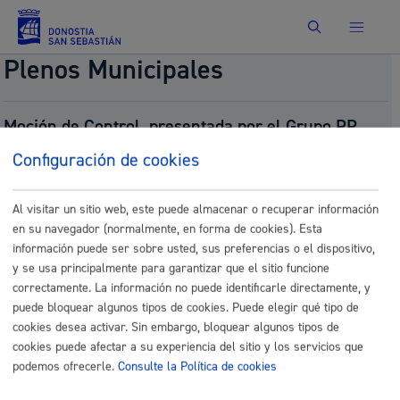
Buscar
Plenos Municipales
Moción de Control, presentada por el Grupo PP,
sobre taxis.
Configuración de cookies
Número:
2025/703
Presentado por:
Grupo PP Taldea
Presentado el:
07/18/2025
Al visitar un sitio web, este puede almacenar o recuperar información
Fecha del pleno:
07/24/2025
en su navegador (normalmente, en forma de cookies). Esta
Tipo:
Moción de Control
información puede ser sobre usted, sus preferencias o el dispositivo,
Resultado:
No Aprobado (gehiengoa / mayoría)
y se usa principalmente para garantizar que el sitio funcione
correctamente. La información no puede identificarle directamente, y
Documentos
puede bloquear algunos tipos de cookies. Puede elegir qué tipo de
P_Moción de Control sobre taxis.pdf
cookies desea activar. Sin embargo, bloquear algunos tipos de
cookies puede afectar a su experiencia del sitio y los servicios que
P_Moción de Control sobre taxis_eu.pdf
podemos ofrecerle.
Consulte la Política de cookies