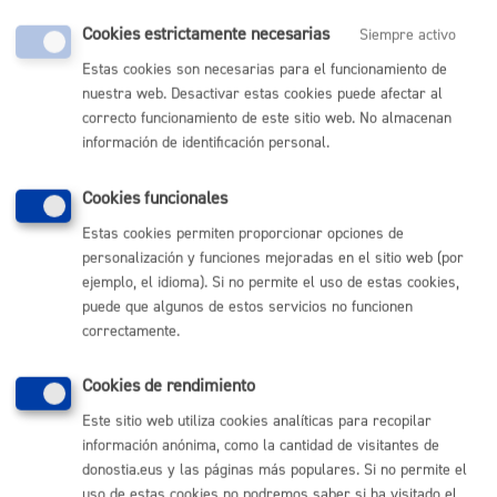
Cookies estrictamente necesarias
Siempre activo
Comunícate con el Ayuntamiento de Donostia / San
Estas cookies son necesarias para el funcionamiento de
Sebastián
nuestra web. Desactivar estas cookies puede afectar al
(gratuito desde Donostia / San Sebastián)
010
correcto funcionamiento de este sitio web. No almacenan
información de identificación personal.
(+34) 943 481 000
Buzón de la ciudadanía
Cookies funcionales
Informar de un error en la web
Estas cookies permiten proporcionar opciones de
personalización y funciones mejoradas en el sitio web (por
Enlaces útiles
ejemplo, el idioma). Si no permite el uso de estas cookies,
Ofertas de empleo
puede que algunos de estos servicios no funcionen
Perfil del contratante
correctamente.
Sede electrónica
Mapas - GeoDonostia
Cookies de rendimiento
Sala de prensa
Este sitio web utiliza cookies analíticas para recopilar
Mapa web
información anónima, como la cantidad de visitantes de
donostia.eus y las páginas más populares. Si no permite el
Otras páginas web corporativas
uso de estas cookies no podremos saber si ha visitado el