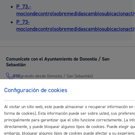
P_73.-
mociondecontrolsobremedidascambiosubicacionactiv
P_73-
mociondecontrolsobremedidascambiosubicacionactiv
Comunícate con el Ayuntamiento de Donostia / San
Sebastián
(gratuito desde Donostia / San Sebastián)
010
(+34) 943 481 000
Configuración de cookies
Buzón de la ciudadanía
Informar de un error en la web
Al visitar un sitio web, este puede almacenar o recuperar información e
forma de cookies). Esta información puede ser sobre usted, sus preferenci
Enlaces útiles
principalmente para garantizar que el sitio funcione correctamente. La inf
directamente, y puede bloquear algunos tipos de cookies. Puede elegir qué
Ofertas de empleo
embargo, bloquear algunos tipos de cookies puede afectar a su experiencia
Perfil del contratante