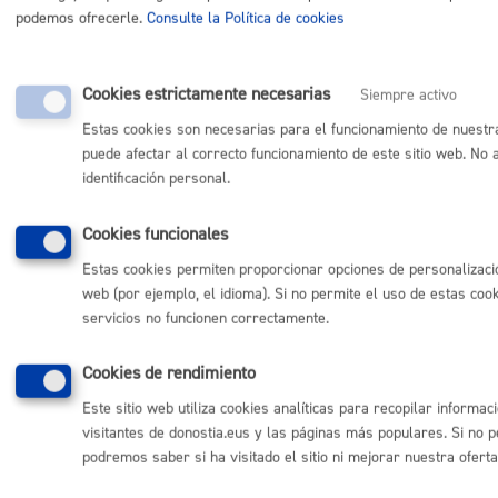
podemos ofrecerle.
Consulte la Política de cookies
Sede electrónica
Mapas - GeoDonostia
Sala de prensa
Cookies estrictamente necesarias
Mapa web
Siempre activo
Estas cookies son necesarias para el funcionamiento de nuestr
puede afectar al correcto funcionamiento de este sitio web. No
Otras páginas web corporativas
identificación personal.
Donostia Kirola
Donostia Kultura
Cookies funcionales
Donostia Turismo
Fomento de San Sebastián
Estas cookies permiten proporcionar opciones de personalizació
Dbus
web (por ejemplo, el idioma). Si no permite el uso de estas co
servicios no funcionen correctamente.
Síguenos en redes sociales
Cookies de rendimiento
Este sitio web utiliza cookies analíticas para recopilar informa
visitantes de donostia.eus y las páginas más populares. Si no 
podremos saber si ha visitado el sitio ni mejorar nuestra oferta
© Donostiako Udala - Ayuntamiento de Donostia / San Sebastián