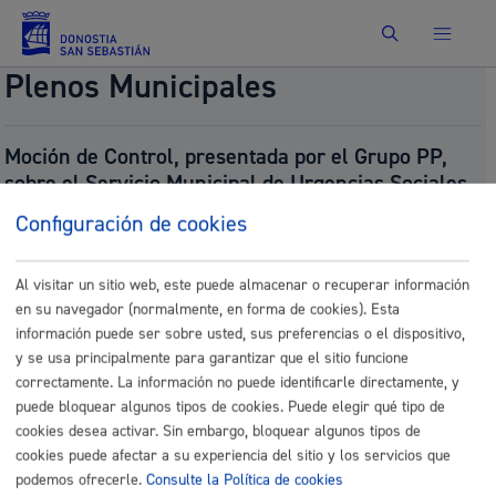
Buscar
Plenos Municipales
Moción de Control, presentada por el Grupo PP,
sobre el Servicio Municipal de Urgencias Sociales.
Número:
2025/1120
Configuración de cookies
Presentado por:
Grupo PP Taldea
Presentado el:
11/21/2025
Fecha del pleno:
11/27/2025
Al visitar un sitio web, este puede almacenar o recuperar información
Tipo:
Moción de Control
en su navegador (normalmente, en forma de cookies). Esta
Resultado:
No Aprobado (gehiengoa / mayoría)
información puede ser sobre usted, sus preferencias o el dispositivo,
y se usa principalmente para garantizar que el sitio funcione
Documentos
correctamente. La información no puede identificarle directamente, y
P_1120-Mocion de Control sobre Servicio de
puede bloquear algunos tipos de cookies. Puede elegir qué tipo de
Urgencias Sociales-signed.pdf
cookies desea activar. Sin embargo, bloquear algunos tipos de
cookies puede afectar a su experiencia del sitio y los servicios que
P_Mocion de Control sobre Servicio de Urgencias
podemos ofrecerle.
Consulte la Política de cookies
Sociales-signed_eu1_eu.pdf