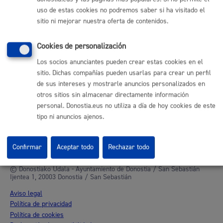
uso de estas cookies no podremos saber si ha visitado el
Otras páginas web corporativas
sitio ni mejorar nuestra oferta de contenidos.
Donostia Kirola
Cookies de personalización
Donostia Kultura
Donostia Turismo
Los socios anunciantes pueden crear estas cookies en el
Fomento de San Sebastián
sitio. Dichas compañías pueden usarlas para crear un perfil
Dbus
de sus intereses y mostrarle anuncios personalizados en
otros sitios sin almacenar directamente información
personal. Donostia.eus no utiliza a día de hoy cookies de este
Síguenos en redes sociales
tipo ni anuncios ajenos.
Confirmar
Aceptar todo
Rechazar todo
© Donostiako Udala - Ayuntamiento de Donostia / San Sebastián
Ijentea 1, 20003 Donostia / San Sebastián
Aviso legal
Política de privacidad
Política de cookies