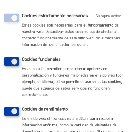
Cookies estrictamente necesarias
Siempre activo
Estas cookies son necesarias para el funcionamiento de
Comunícate con el Ayuntamiento de Donostia / San
nuestra web. Desactivar estas cookies puede afectar al
Sebastián
correcto funcionamiento de este sitio web. No almacenan
(gratuito desde Donostia / San Sebastián)
010
información de identificación personal.
(+34) 943 481 000
Cookies funcionales
Buzón de la ciudadanía
Informar de un error en la web
Estas cookies permiten proporcionar opciones de
personalización y funciones mejoradas en el sitio web (por
ejemplo, el idioma). Si no permite el uso de estas cookies,
Enlaces útiles
puede que algunos de estos servicios no funcionen
Ofertas de empleo
correctamente.
Perfil del contratante
Sede electrónica
Cookies de rendimiento
Mapas - GeoDonostia
Este sitio web utiliza cookies analíticas para recopilar
Sala de prensa
información anónima, como la cantidad de visitantes de
Mapa web
donostia.eus y las páginas más populares. Si no permite el