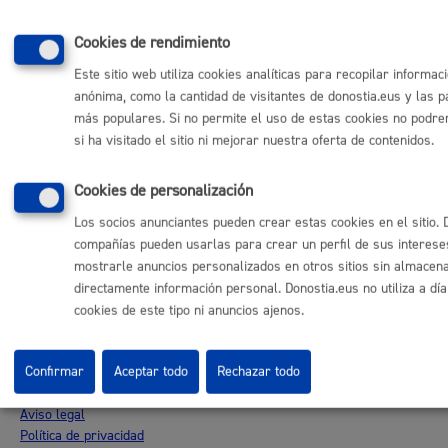
Mapa web
Cookies de rendimiento
Otras páginas web corporativas
Este sitio web utiliza cookies analíticas para recopilar informac
anónima, como la cantidad de visitantes de donostia.eus y las p
Donostia Kirola
más populares. Si no permite el uso de estas cookies no podr
Donostia Kultura
si ha visitado el sitio ni mejorar nuestra oferta de contenidos.
Donostia Turismo
Fomento de San Sebastián
Dbus
Cookies de personalización
Los socios anunciantes pueden crear estas cookies en el sitio. 
Síguenos en redes sociales
compañías pueden usarlas para crear un perfil de sus interese
mostrarle anuncios personalizados en otros sitios sin almacen
directamente información personal. Donostia.eus no utiliza a dí
cookies de este tipo ni anuncios ajenos.
© Donostiako Udala - Ayuntamiento de Donostia / San Sebastián
Confirmar
Aceptar todo
Rechazar todo
Ijentea 1, 20003 Donostia / San Sebastián
Aviso legal
Política de privacidad