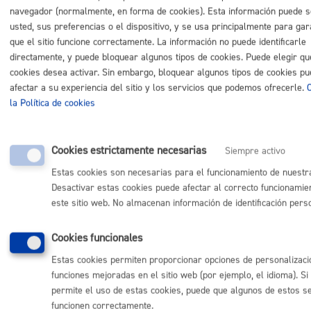
P_mociondecontrolsobreeldetrimentolocalespartevi
navegador (normalmente, en forma de cookies). Esta información puede 
usted, sus preferencias o el dispositivo, y se usa principalmente para gar
que el sitio funcione correctamente. La información no puede identificarle
directamente, y puede bloquear algunos tipos de cookies. Puede elegir qu
cookies desea activar. Sin embargo, bloquear algunos tipos de cookies p
Comunícate con el Ayuntamiento de Donostia / San
afectar a su experiencia del sitio y los servicios que podemos ofrecerle.
Sebastián
la Política de cookies
(gratuito desde Donostia / San Sebastián)
010
(+34) 943 481 000
Cookies estrictamente necesarias
Siempre activo
Buzón de la ciudadanía
Estas cookies son necesarias para el funcionamiento de nuestr
Informar de un error en la web
Desactivar estas cookies puede afectar al correcto funcionamie
este sitio web. No almacenan información de identificación pers
Enlaces útiles
Cookies funcionales
Ofertas de empleo
Perfil del contratante
Estas cookies permiten proporcionar opciones de personalizaci
Sede electrónica
funciones mejoradas en el sitio web (por ejemplo, el idioma). Si
Mapas - GeoDonostia
permite el uso de estas cookies, puede que algunos de estos se
Sala de prensa
funcionen correctamente.