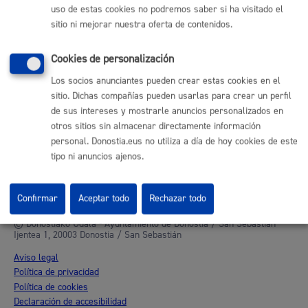
uso de estas cookies no podremos saber si ha visitado el
Otras páginas web corporativas
sitio ni mejorar nuestra oferta de contenidos.
Donostia Kirola
Donostia Kultura
Cookies de personalización
Donostia Turismo
Los socios anunciantes pueden crear estas cookies en el
Fomento de San Sebastián
sitio. Dichas compañías pueden usarlas para crear un perfil
Dbus
de sus intereses y mostrarle anuncios personalizados en
otros sitios sin almacenar directamente información
Síguenos en redes sociales
personal. Donostia.eus no utiliza a día de hoy cookies de este
tipo ni anuncios ajenos.
Confirmar
Aceptar todo
Rechazar todo
© Donostiako Udala - Ayuntamiento de Donostia / San Sebastián
Ijentea 1, 20003 Donostia / San Sebastián
Aviso legal
Política de privacidad
Política de cookies
Declaración de accesibilidad