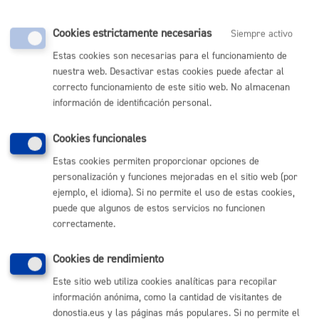
Cookies estrictamente necesarias
Siempre activo
Comunícate con el Ayuntamiento de Donostia / San
Estas cookies son necesarias para el funcionamiento de
Sebastián
nuestra web. Desactivar estas cookies puede afectar al
correcto funcionamiento de este sitio web. No almacenan
(gratuito desde Donostia / San Sebastián)
010
información de identificación personal.
(+34) 943 481 000
Buzón de la ciudadanía
Cookies funcionales
Informar de un error en la web
Estas cookies permiten proporcionar opciones de
personalización y funciones mejoradas en el sitio web (por
ejemplo, el idioma). Si no permite el uso de estas cookies,
Enlaces útiles
puede que algunos de estos servicios no funcionen
Ofertas de empleo
correctamente.
Perfil del contratante
Sede electrónica
Cookies de rendimiento
Mapas - GeoDonostia
Sala de prensa
Este sitio web utiliza cookies analíticas para recopilar
Mapa web
información anónima, como la cantidad de visitantes de
donostia.eus y las páginas más populares. Si no permite el