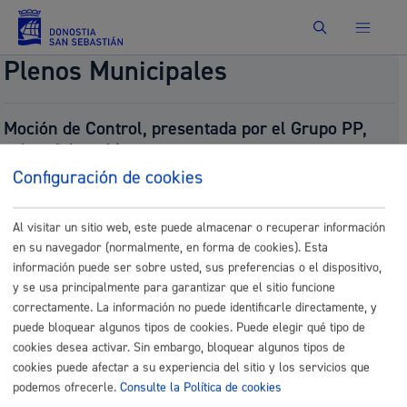
Buscar
Plenos Municipales
Moción de Control, presentada por el Grupo PP,
sobre Jolastokieta.
Número:
2026/389
Configuración de cookies
Presentado por:
Grupo PP Taldea
Presentado el:
04/24/2026
Al visitar un sitio web, este puede almacenar o recuperar información
Fecha del pleno:
04/30/2026
en su navegador (normalmente, en forma de cookies). Esta
Tipo:
Moción de Control
información puede ser sobre usted, sus preferencias o el dispositivo,
Resultado:
Aprobado (puntuka bozkatuta, mozio
osoa onartu da / votada por puntos, se aprueba
y se usa principalmente para garantizar que el sitio funcione
toda la moción)
correctamente. La información no puede identificarle directamente, y
puede bloquear algunos tipos de cookies. Puede elegir qué tipo de
Documentos
cookies desea activar. Sin embargo, bloquear algunos tipos de
P_389-CT Moción de Control Jolastokieta.pdf
cookies puede afectar a su experiencia del sitio y los servicios que
P_Moción de Control Jolastokieta_eu.pdf
podemos ofrecerle.
Consulte la Política de cookies