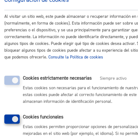
Comunícate con el Ayuntamiento de Donostia / San
Al visitar un sitio web, este puede almacenar o recuperar información en
Sebastián
(normalmente, en forma de cookies). Esta información puede ser sobre us
preferencias o el dispositivo, y se usa principalmente para garantizar que 
(gratuito desde Donostia / San Sebastián)
010
correctamente. La información no puede identificarle directamente, y pue
(+34) 943 481 000
algunos tipos de cookies. Puede elegir qué tipo de cookies desea activar.
Buzón de la ciudadanía
bloquear algunos tipos de cookies puede afectar a su experiencia del sitio
Informar de un error en la web
que podemos ofrecerle.
Consulte la Política de cookies
Enlaces útiles
Cookies estrictamente necesarias
Siempre activo
Ofertas de empleo
Estas cookies son necesarias para el funcionamiento de nuestr
Perfil del contratante
estas cookies puede afectar al correcto funcionamiento de este 
Sede electrónica
almacenan información de identificación personal.
Mapas - GeoDonostia
Sala de prensa
Cookies funcionales
Mapa web
Estas cookies permiten proporcionar opciones de personalizaci
mejoradas en el sitio web (por ejemplo, el idioma). Si no permit
Otras páginas web corporativas