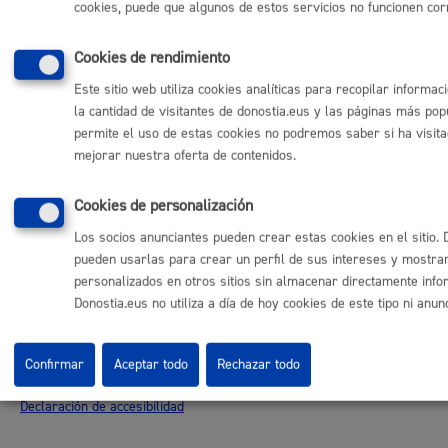
cookies, puede que algunos de estos servicios no funcionen co
Donostia Kirola
Donostia Kultura
Cookies de rendimiento
Donostia Turismo
Este sitio web utiliza cookies analíticas para recopilar informa
Fomento de San Sebastián
la cantidad de visitantes de donostia.eus y las páginas más pop
Dbus
permite el uso de estas cookies no podremos saber si ha visitado
mejorar nuestra oferta de contenidos.
Síguenos en redes sociales
Cookies de personalización
Los socios anunciantes pueden crear estas cookies en el sitio.
pueden usarlas para crear un perfil de sus intereses y mostra
personalizados en otros sitios sin almacenar directamente info
© Donostiako Udala - Ayuntamiento de Donostia / San Sebastián
Donostia.eus no utiliza a día de hoy cookies de este tipo ni anun
Ijentea 1, 20003 Donostia / San Sebastián
Aviso legal
Política de privacidad
Confirmar
Aceptar todo
Rechazar todo
Política de cookies
Declaración de accesibilidad