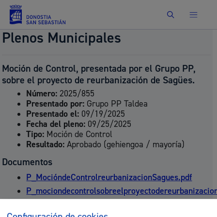
Buscar
Plenos Municipales
Moción de Control, presentada por el Grupo PP,
sobre el proyecto de reurbanización de Sagües.
Número:
2025/855
Presentado por:
Grupo PP Taldea
Presentado el:
09/19/2025
Fecha del pleno:
09/25/2025
Tipo:
Moción de Control
Resultado:
Aprobado (gehiengoa / mayoría)
Documentos
P_MocióndeControlreurbanizacionSagues.pdf
P_mociondecontrolsobreelproyectodereurbanizacio
Configuración de cookies