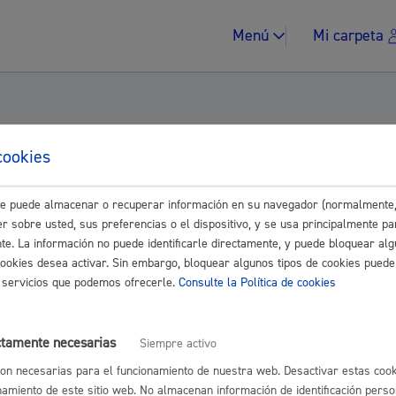
Menú
Mi carpeta
cookies
l Grupo Elkarrekin Donostia, sobre la ause
este puede almacenar o recuperar información en su navegador (normalmente,
e hospedaje en la ciudad.
Impuestos y multa
r sobre usted, sus preferencias o el dispositivo, y se usa principalmente pa
nte. La información no puede identificarle directamente, y puede bloquear alg
 Taldea
cookies desea activar. Sin embargo, bloquear algunos tipos de cookies puede
os servicios que podemos ofrecerle.
Consulte la Política de cookies
Vivienda y urban
a)
ctamente necesarias
Siempre activo
on necesarias para el funcionamiento de nuestra web. Desactivar estas cook
namiento de este sitio web. No almacenan información de identificación perso