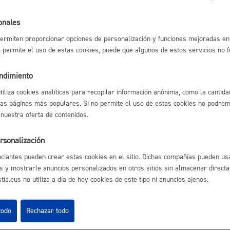
a de hospedajes-signed.pdf
a de hospedajes-signed_eu.pdf
Espacio público,
onales
ermiten proporcionar opciones de personalización y funciones mejoradas en 
no permite el uso de estas cookies, puede que algunos de estos servicios no 
endimiento
Euskera
utiliza cookies analíticas para recopilar información anónima, como la cantida
las páginas más populares. Si no permite el uso de estas cookies no podremo
astián
Enlaces útiles
 nuestra oferta de contenidos.
Ofertas de empleo
rsonalización
Perfil del contrata
Desarrollo económi
Sede electrónica
ciantes pueden crear estas cookies en el sitio. Dichas compañías pueden usa
Mapas - GeoDonos
s y mostrarle anuncios personalizados en otros sitios sin almacenar direct
Sala de prensa
ia.eus no utiliza a día de hoy cookies de este tipo ni anuncios ajenos.
Mapa web
Igualdad, derechos 
todo
Rechazar todo