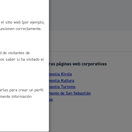
 residuos y medioambiente
el sitio web (por ejemplo,
funcionen correctamente.
d de visitantes de
s saber si ha visitado el
Otras páginas web corporativas
Donostia Kirola
nte
Donostia Kultura
co y empleo
Donostia Turismo
rlas para crear un perfil
tia
Fomento de San Sebastián
amente información
Dbus
humanos y convivencia