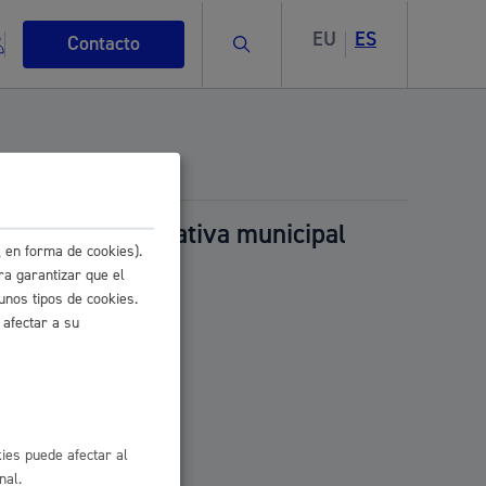
EU
ES
Buscar
Contacto
ncia de una normativa municipal
 en forma de cookies).
s
ra garantizar que el
unos tipos de cookies.
 afectar a su
ismo
ies puede afectar al
nal.