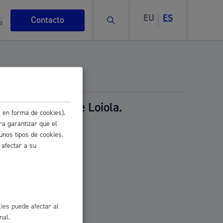
EU
ES
Buscar
Contacto
ad en Riberas de Loiola.
 en forma de cookies).
s
ra garantizar que el
unos tipos de cookies.
 afectar a su
ismo
ies puede afectar al
nal.