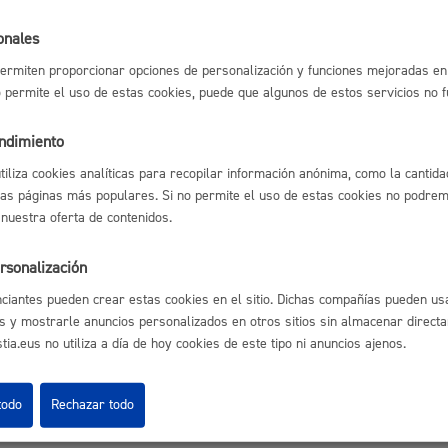
suna_eu.pdf
Espacio público,
onales
ermiten proporcionar opciones de personalización y funciones mejoradas en 
no permite el uso de estas cookies, puede que algunos de estos servicios no 
endimiento
Euskera
utiliza cookies analíticas para recopilar información anónima, como la cantida
astián
Enlaces útiles
las páginas más populares. Si no permite el uso de estas cookies no podremo
 nuestra oferta de contenidos.
Ofertas de empleo
Perfil del contrata
Sede electrónica
rsonalización
Desarrollo económi
Mapas - GeoDonos
ciantes pueden crear estas cookies en el sitio. Dichas compañías pueden usa
Sala de prensa
s y mostrarle anuncios personalizados en otros sitios sin almacenar direct
Mapa web
ia.eus no utiliza a día de hoy cookies de este tipo ni anuncios ajenos.
Igualdad, derechos 
todo
Rechazar todo