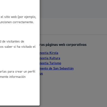
 residuos y medioambiente
el sitio web (por ejemplo,
funcionen correctamente.
d de visitantes de
Otras páginas web corporativas
s saber si ha visitado el
Donostia Kirola
nte
Donostia Kultura
Donostia Turismo
co y empleo
tia
Fomento de San Sebastián
rlas para crear un perfil
Dbus
amente información
humanos y convivencia