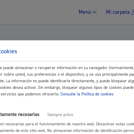
Menú
Mi carpeta
cookies
 Grupo EH Bildu, en relación con la movilid
este puede almacenar o recuperar información en su navegador (normalmente,
Impuestos y multa
r sobre usted, sus preferencias o el dispositivo, y se usa principalmente pa
nte. La información no puede identificarle directamente, y puede bloquear alg
cookies desea activar. Sin embargo, bloquear algunos tipos de cookies puede
os servicios que podemos ofrecerle.
Consulte la Política de cookies
imidad)
Vivienda y urban
ctamente necesarias
Siempre activo
on necesarias para el funcionamiento de nuestra web. Desactivar estas cook
suna.pdf
namiento de este sitio web. No almacenan información de identificación perso