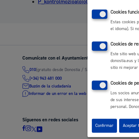
P_kontrolmozioaloiolakoerriberamugikorta
Movilidad
Cookies funci
Estas cookies p
el idioma). Si 
Cookies de r
Seguridad ciudadana y emergencias
Este sitio web 
Comunícate con el Ayuntamiento de Donostia / San Seb
donostia.eus y 
sitio ni mejorar
(gratuito desde Donostia / San Sebastián)
010
(+34) 943 481 000
Cookies de pe
Salud Pública, animales y consumo
Buzón de la ciudadanía
Los socios anun
Informar de un error en la web
de sus interese
personal. Donost
Síguenos en redes sociales
Infancia y juventud
Confirmar
Aceptar 