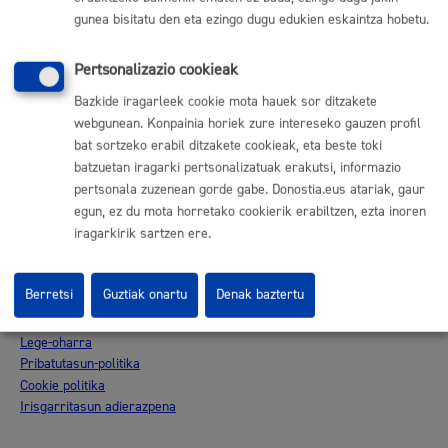
Beste webgune korporatibo batzuk
gunea bisitatu den eta ezingo dugu edukien eskaintza hobetu.
Donostia Kirola
Donostia Kultura
Pertsonalizazio cookieak
Donostia Turismoa
Bazkide iragarleek cookie mota hauek sor ditzakete
Donostia Sustapena
webgunean. Konpainia horiek zure intereseko gauzen profil
Dbus
bat sortzeko erabil ditzakete cookieak, eta beste toki
batzuetan iragarki pertsonalizatuak erakutsi, informazio
Sare sozialetan jarrai gaitzazu
pertsonala zuzenean gorde gabe. Donostia.eus atariak, gaur
egun, ez du mota horretako cookierik erabiltzen, ezta inoren
iragarkirik sartzen ere.
Berretsi
Guztiak onartu
Denak baztertu
© Donostiako Udala, Ijentea 1, 20003 Donostia
Lege-oharra
Pribatutasun-politika
Cookie politika
Irisgarritasun adierazpena