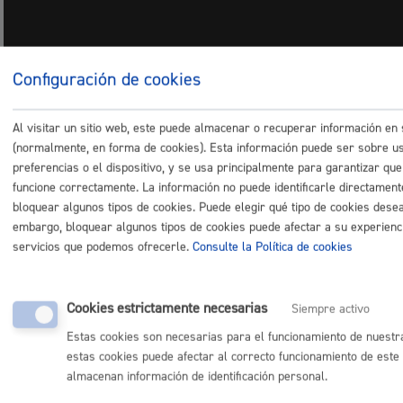
Configuración de cookies
« Volver
Al visitar un sitio web, este puede almacenar o recuperar información en
(normalmente, en forma de cookies). Esta información puede ser sobre us
preferencias o el dispositivo, y se usa principalmente para garantizar que 
Comunícate con el Ayuntamiento de Donostia / San
funcione correctamente. La información no puede identificarle directament
Sebastián
bloquear algunos tipos de cookies. Puede elegir qué tipo de cookies desea 
(gratuito desde Donostia / San Sebastián)
010
embargo, bloquear algunos tipos de cookies puede afectar a su experiencia
servicios que podemos ofrecerle.
Consulte la Política de cookies
(+34) 943 481 000
Buzón de la ciudadanía
Informar de un error en la web
Cookies estrictamente necesarias
Siempre activo
Estas cookies son necesarias para el funcionamiento de nuestr
Enlaces útiles
estas cookies puede afectar al correcto funcionamiento de este 
almacenan información de identificación personal.
Ofertas de empleo
Perfil del contratante