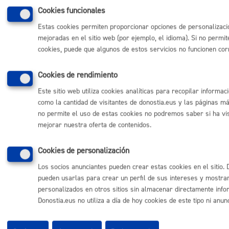
Sede electrónica
Cookies funcionales
Mapas - GeoDonostia
Estas cookies permiten proporcionar opciones de personalizaci
Sala de prensa
mejoradas en el sitio web (por ejemplo, el idioma). Si no permit
Mapa web
cookies, puede que algunos de estos servicios no funcionen co
Otras páginas web corporativas
Cookies de rendimiento
Donostia Kirola
Este sitio web utiliza cookies analíticas para recopilar informac
Donostia Kultura
como la cantidad de visitantes de donostia.eus y las páginas má
Donostia Turismo
no permite el uso de estas cookies no podremos saber si ha visi
Fomento de San Sebastián
mejorar nuestra oferta de contenidos.
Dbus
Cookies de personalización
Síguenos en redes sociales
Los socios anunciantes pueden crear estas cookies en el sitio.
pueden usarlas para crear un perfil de sus intereses y mostra
personalizados en otros sitios sin almacenar directamente info
Donostia.eus no utiliza a día de hoy cookies de este tipo ni anun
© Donostiako Udala - Ayuntamiento de Donostia / San Sebastián