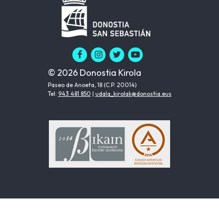
© 2026 Donostia Kirola
Paseo de Anoeta, 18 (C.P. 20014)
Tel:
943 481 850
|
udala_kirolak@donostia.eus