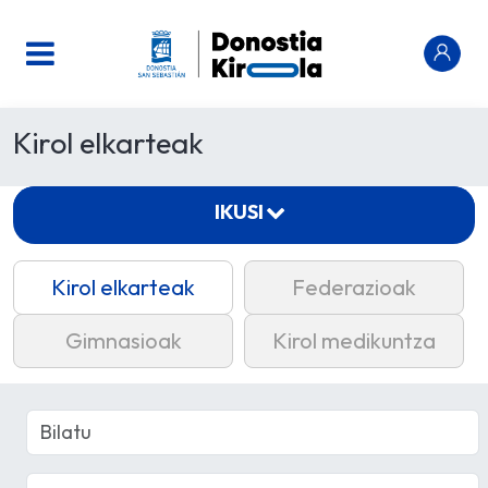
Kirol elkarteak
IKUSI
Kirol elkarteak
Federazioak
Gimnasioak
Kirol medikuntza