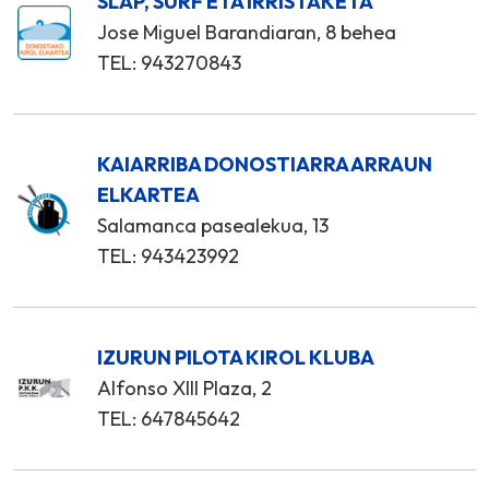
SLAP, SURF ETA IRRISTAKETA
Jose Miguel Barandiaran, 8 behea
TEL: 943270843
KAIARRIBA DONOSTIARRA ARRAUN
ELKARTEA
Salamanca pasealekua, 13
TEL: 943423992
IZURUN PILOTA KIROL KLUBA
Alfonso XIII Plaza, 2
TEL: 647845642