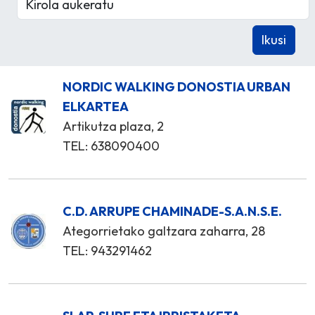
NORDIC WALKING DONOSTIA URBAN
ELKARTEA
Artikutza plaza, 2
TEL: 638090400
C.D. ARRUPE CHAMINADE-S.A.N.S.E.
Ategorrietako galtzara zaharra, 28
TEL: 943291462