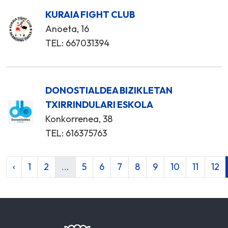
KURAIA FIGHT CLUB
Anoeta, 16
TEL: 667031394
DONOSTIALDEA BIZIKLETAN
TXIRRINDULARI ESKOLA
Konkorrenea, 38
TEL: 616375763
‹
1
2
...
5
6
7
8
9
10
11
12