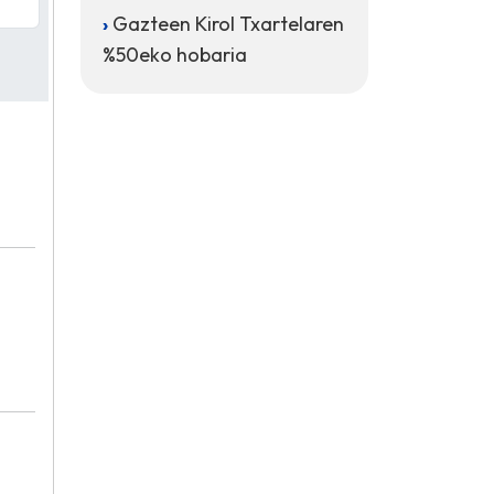
Gazteen Kirol Txartelaren
%50eko hobaria