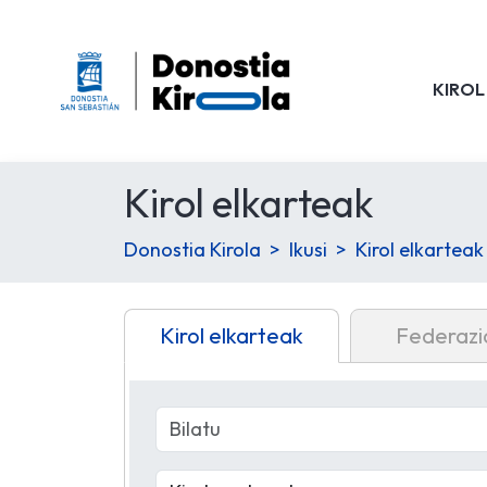
KIROL
Kirol elkarteak
Donostia Kirola
Ikusi
Kirol elkarteak
Kirol elkarteak
Federazi