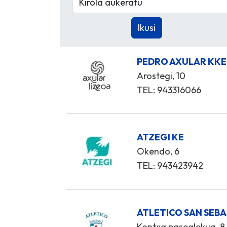
PEDRO AXULAR KKE
Arostegi, 10
TEL: 943316066
ATZEGI KE
Okendo, 6
TEL: 943423942
ATLETICO SAN SEBA
Kontxa pasealekua, 8