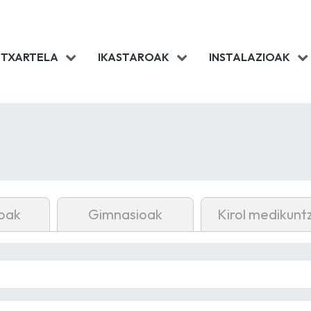
 TXARTELA
IKASTAROAK
INSTALAZIOAK
oak
Gimnasioak
Kirol medikunt