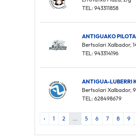
TEL: 943311858
ANTIGUAKO PILOTA
Bertsolari Xalbador, 1
TEL: 943314196
ANTIGUA-LUBERRI K
Bertsolari Xalbador, 9
TEL: 628498679
‹
1
2
...
5
6
7
8
9