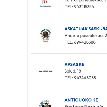
TEL: 943215354
ASKATUAK SASKI-BA
Anoeta pasealekua, 
TEL: 699428588
APSAS KE
Salud, 18
TEL: 943445055
ANTIGUOKO KE
Errotatxo Plaza, z/g