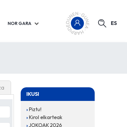
ES
NOR GARA
za
IKUSI
Piztu!
Kirol elkarteak
JOKOAK 2026