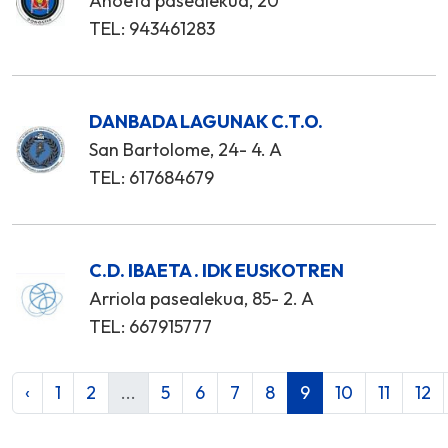
Anoeta pasealekua, 20
TEL: 943461283
DANBADA LAGUNAK C.T.O.
San Bartolome, 24- 4. A
TEL: 617684679
C.D. IBAETA . IDK EUSKOTREN
Arriola pasealekua, 85- 2. A
TEL: 667915777
‹
1
2
...
5
6
7
8
9
10
11
12