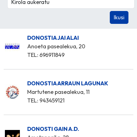
DONOSTIA JAI ALAI
Anoeta pasealekua, 20
TEL: 696911849
DONOSTIA ARRAUN LAGUNAK
Martutene pasealekua, 11
TEL: 943459121
DONOSTI GAIN A.D.