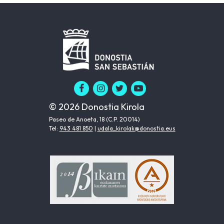
© 2026 Donostia Kirola
Paseo de Anoeta, 18 (C.P. 20014)
Tel:
943 481 850
|
udala_kirolak@donostia.eus