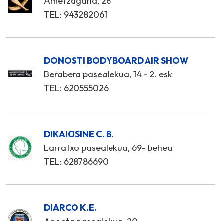
Ametzagaña, 28
TEL: 943282061
DONOSTI BODYBOARD AIR SHOW
Berabera pasealekua, 14 - 2. esk
TEL: 620555026
DIKAIOSINE C. B.
Larratxo pasealekua, 69- behea
TEL: 628786690
DIARCO K.E.