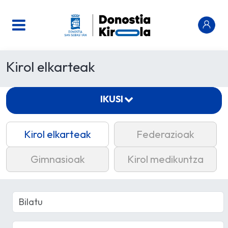
Kirol elkarteak
IKUSI
Kirol elkarteak
Federazioak
Gimnasioak
Kirol medikuntza