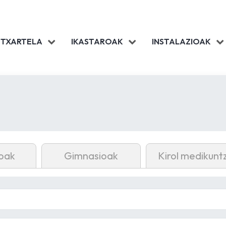
 TXARTELA
IKASTAROAK
INSTALAZIOAK
oak
Gimnasioak
Kirol medikunt