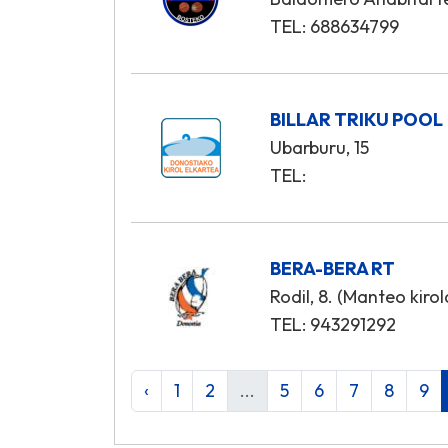
TEL: 688634799
BILLAR TRIKU POOL
Ubarburu, 15
TEL:
BERA-BERA RT
Rodil, 8. (Manteo kiro
TEL: 943291292
‹
1
2
...
5
6
7
8
9