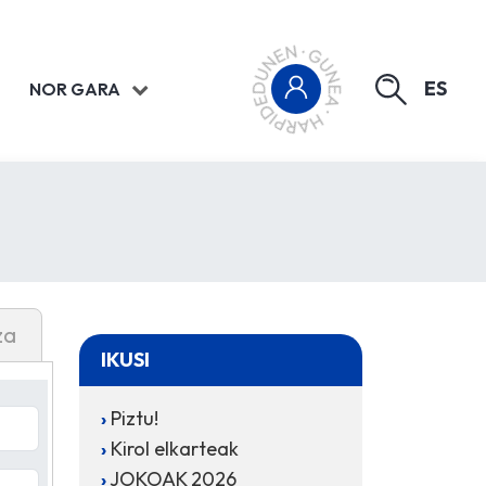
ES
NOR GARA
za
IKUSI
Piztu!
Kirol elkarteak
JOKOAK 2026