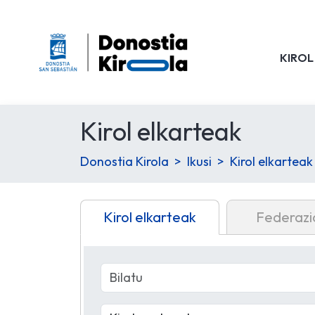
KIROL
Kirol elkarteak
Donostia Kirola
Ikusi
Kirol elkarteak
Kirol elkarteak
Federazi