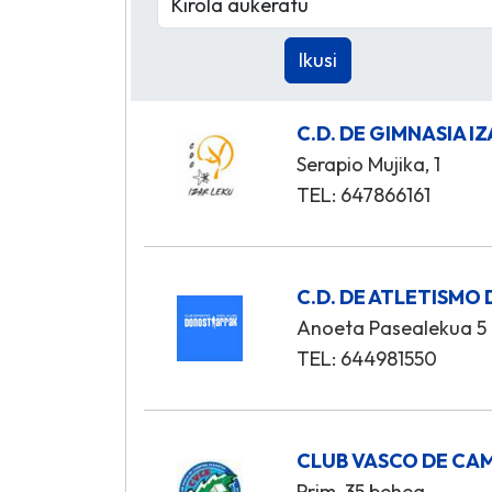
C.D. DE GIMNASIA I
Serapio Mujika, 1
TEL: 647866161
C.D. DE ATLETISM
Anoeta Pasealekua 5
TEL: 644981550
CLUB VASCO DE CA
Prim, 35 behea