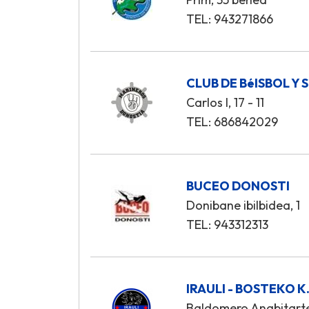
TEL: 943271866
CLUB DE BéISBOL Y
Carlos I, 17 - 11
TEL: 686842029
BUCEO DONOSTI
Donibane ibilbidea, 1
TEL: 943312313
IRAULI - BOSTEKO K.
Baldomero Anabitarte,