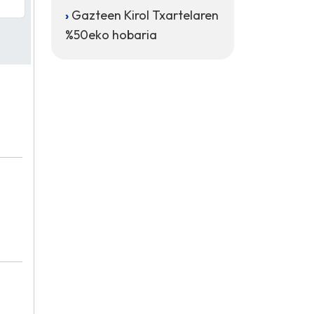
Gazteen Kirol Txartelaren
%50eko hobaria