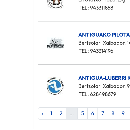
TEL: 943311858
ANTIGUAKO PILOTA
Bertsolari Xalbador, 1
TEL: 943314196
ANTIGUA-LUBERRI K
Bertsolari Xalbador, 9
TEL: 628498679
‹
1
2
...
5
6
7
8
9