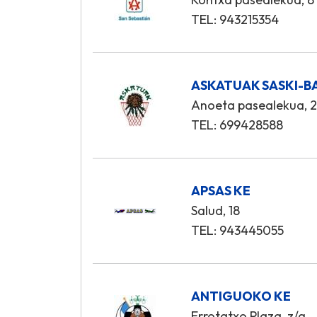
TEL: 943215354
ASKATUAK SASKI-BA
Anoeta pasealekua, 
TEL: 699428588
APSAS KE
Salud, 18
TEL: 943445055
ANTIGUOKO KE
Errotatxo Plaza, z/g