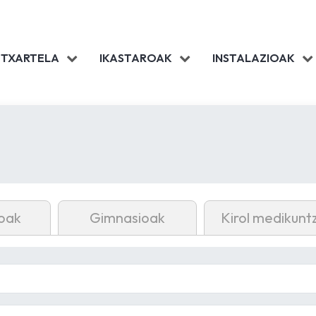
 TXARTELA
IKASTAROAK
INSTALAZIOAK
oak
Gimnasioak
Kirol medikunt