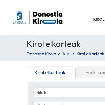
KIROL
Kirol elkarteak
Donostia Kirola
Ikusi
Kirol elkarteak
Kirol elkarteak
Federazi