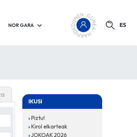
ES
NOR GARA
za
IKUSI
Piztu!
Kirol elkarteak
JOKOAK 2026