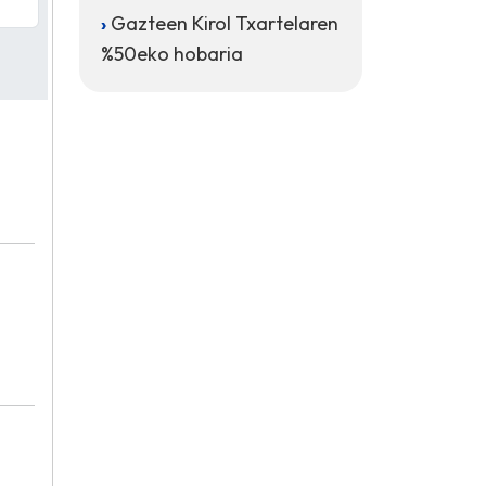
Gazteen Kirol Txartelaren
%50eko hobaria