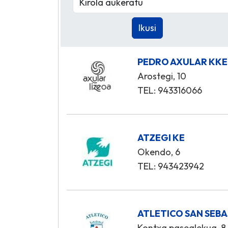
PEDRO AXULAR KKE
Arostegi, 10
TEL: 943316066
ATZEGI KE
Okendo, 6
TEL: 943423942
ATLETICO SAN SEBA
Kontxa pasealekua, 8