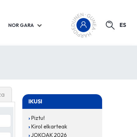
ES
NOR GARA
za
IKUSI
Piztu!
Kirol elkarteak
JOKOAK 2026