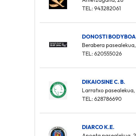
TEL: 943282061
DONOSTI BODYBOA
Berabera pasealekua, 
TEL: 620555026
DIKAIOSINE C. B.
Larratxo pasealekua,
TEL: 628786690
DIARCO K.E.
Anoeta pasealekua, 