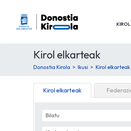
KIROL
Kirol elkarteak
Donostia Kirola
Ikusi
Kirol elkarteak
Kirol elkarteak
Federazi