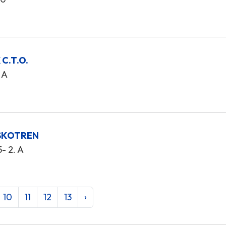
C.T.O.
 A
EUSKOTREN
- 2. A
10
11
12
13
›