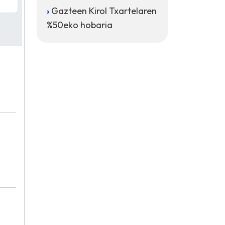
Gazteen Kirol Txartelaren
%50eko hobaria