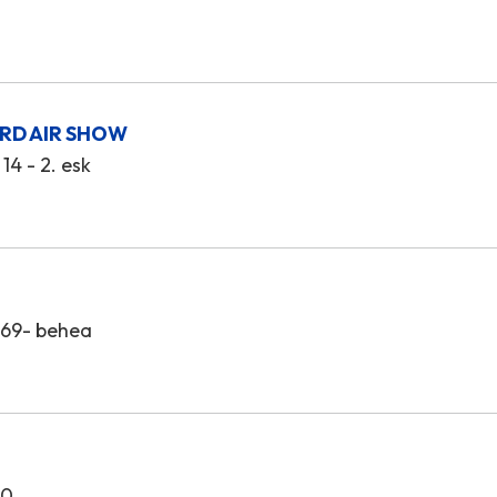
RD AIR SHOW
14 - 2. esk
 69- behea
20