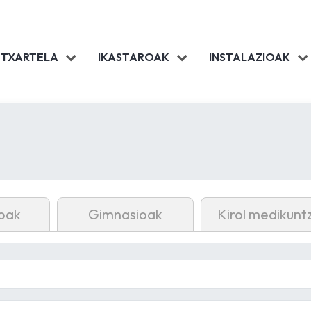
 TXARTELA
IKASTAROAK
INSTALAZIOAK
oak
Gimnasioak
Kirol medikunt