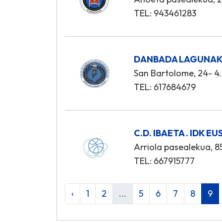
TEL: 943461283
DANBADA LAGUNAK 
San Bartolome, 24- 4.
TEL: 617684679
C.D. IBAETA . IDK 
Arriola pasealekua, 85
TEL: 667915777
‹
1
2
...
5
6
7
8
9