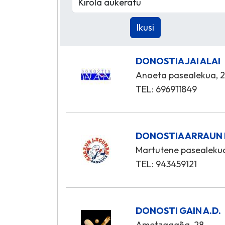
DONOSTIA JAI ALAI
Anoeta pasealekua, 
TEL: 696911849
DONOSTIA ARRAUN
Martutene pasealekua
TEL: 943459121
DONOSTI GAIN A.D.
Ametzagaña, 28