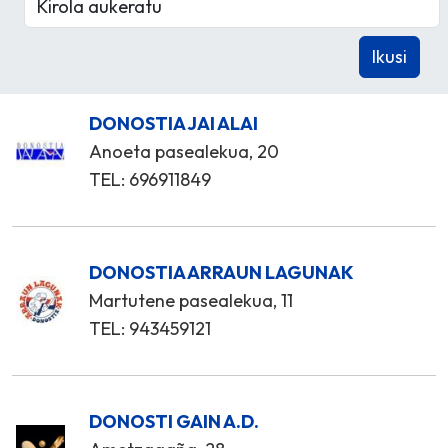
DONOSTIA JAI ALAI
Anoeta pasealekua, 20
TEL: 696911849
DONOSTIA ARRAUN LAGUNAK
Martutene pasealekua, 11
TEL: 943459121
DONOSTI GAIN A.D.