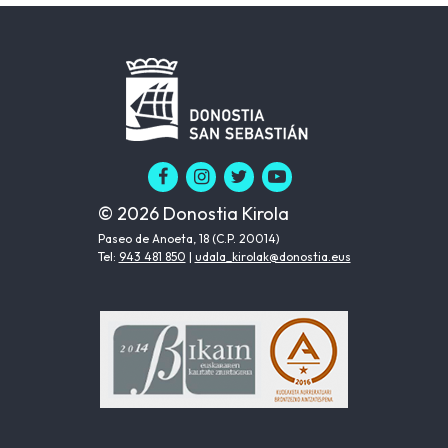
© 2026 Donostia Kirola
Paseo de Anoeta, 18 (C.P. 20014)
Tel:
943 481 850
|
udala_kirolak@donostia.eus