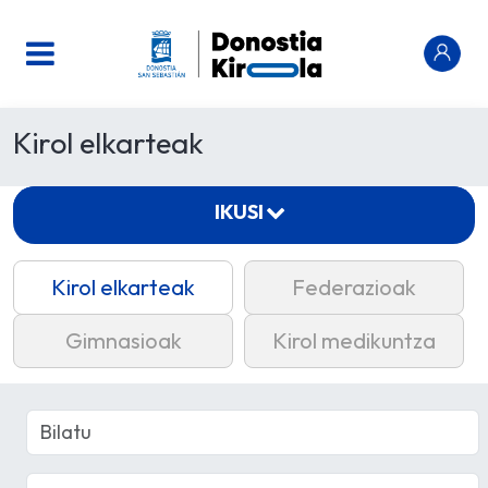
Kirol elkarteak
IKUSI
Kirol elkarteak
Federazioak
Gimnasioak
Kirol medikuntza