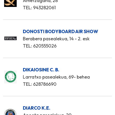
Ametzagaña, 28
TEL: 943282061
DONOSTI BODYBOARD AIR SHOW
Berabera pasealekua, 14 - 2. esk
TEL: 620555026
DIKAIOSINE C. B.
Larratxo pasealekua, 69- behea
TEL: 628786690
DIARCO K.E.