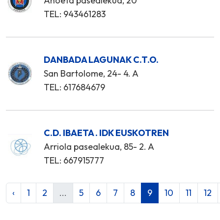
Anoeta pasealekua, 20
TEL: 943461283
DANBADA LAGUNAK C.T.O.
San Bartolome, 24- 4. A
TEL: 617684679
C.D. IBAETA . IDK EUSKOTREN
Arriola pasealekua, 85- 2. A
TEL: 667915777
‹
1
2
...
5
6
7
8
9
10
11
12