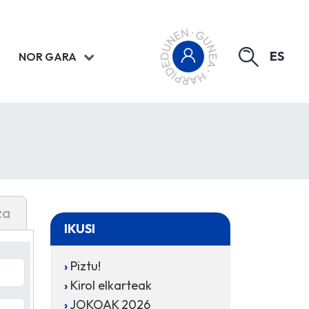
ES
NOR GARA
za
IKUSI
Piztu!
Kirol elkarteak
JOKOAK 2026