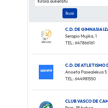
C.D. DE GIMNASIA I
Serapio Mujika, 1
TEL: 647866161
C.D. DE ATLETISM
Anoeta Pasealekua 5
TEL: 644981550
CLUB VASCO DE CA
Prim, 35 behea