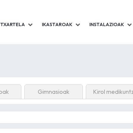
 TXARTELA
IKASTAROAK
INSTALAZIOAK
oak
Gimnasioak
Kirol medikunt