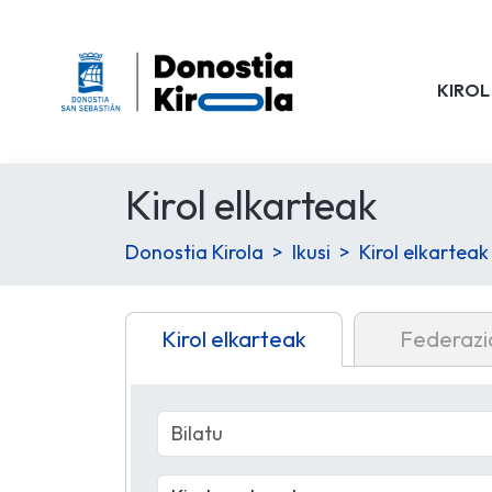
KIROL
Kirol elkarteak
Donostia Kirola
Ikusi
Kirol elkarteak
Kirol elkarteak
Federazi