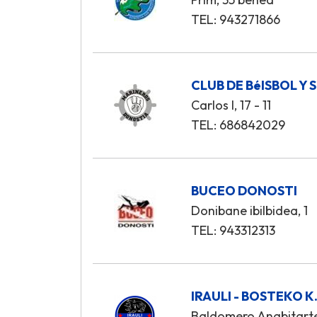
TEL: 943271866
CLUB DE BéISBOL Y
Carlos I, 17 - 11
TEL: 686842029
BUCEO DONOSTI
Donibane ibilbidea, 1
TEL: 943312313
IRAULI - BOSTEKO K.
Baldomero Anabitarte,