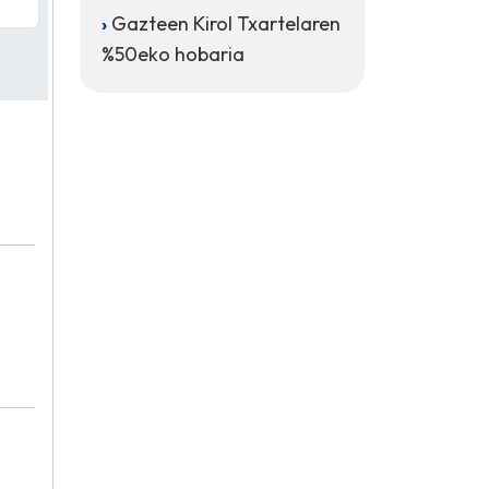
Gazteen Kirol Txartelaren
%50eko hobaria