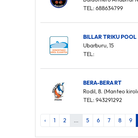
TEL: 688634799
BILLAR TRIKU POOL
Ubarburu, 15
TEL:
BERA-BERA RT
Rodil, 8. (Manteo kiro
TEL: 943291292
‹
1
2
...
5
6
7
8
9