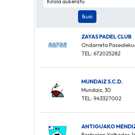
ZAYAS PADEL CLUB
Ondarreta Pasealeku
TEL: 672025282
MUNDAIZ S.C.D.
Mundaiz, 30
TEL: 943327002
ANTIGUAKO MENDI
Bertsolari Xalbador, 1