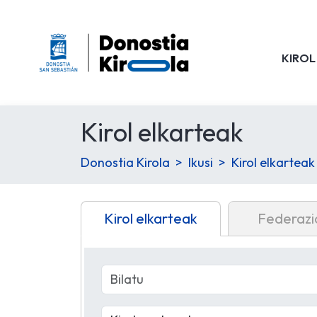
KIROL
Kirol elkarteak
Donostia Kirola
Ikusi
Kirol elkarteak
Kirol elkarteak
Federazi