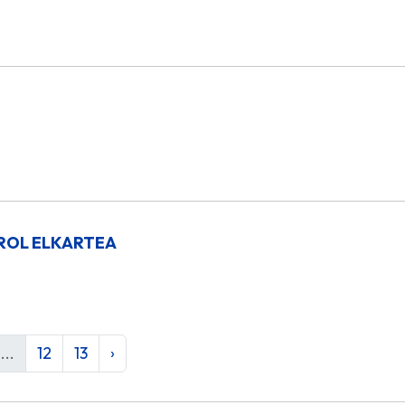
KIROL ELKARTEA
...
12
13
›