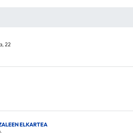
a, 22
ZALEEN ELKARTEA
4