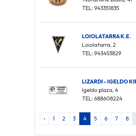
TEL: 943351835
LOIOLATARRA K.E.
Loiolatarra, 2
TEL: 943453829
LIZARDI - IGELDO 
Igeldo plaza, 4
TEL: 688608224
‹
1
2
3
4
5
6
7
8