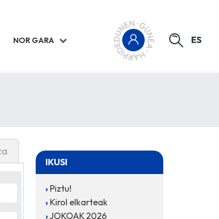
ES
NOR GARA
za
IKUSI
Piztu!
Kirol elkarteak
JOKOAK 2026