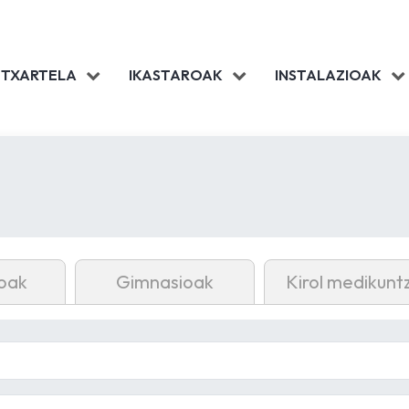
 TXARTELA
IKASTAROAK
INSTALAZIOAK
oak
Gimnasioak
Kirol medikunt