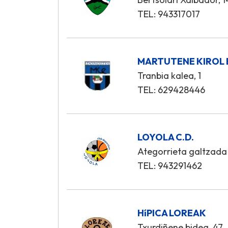
TEL: 943317017
MARTUTENE KIROL
Tranbia kalea, 1
TEL: 629428446
LOYOLA C.D.
Ategorrieta galtzada
TEL: 943291462
HíPICA LOREAK
Txurdiñene bidea, 47