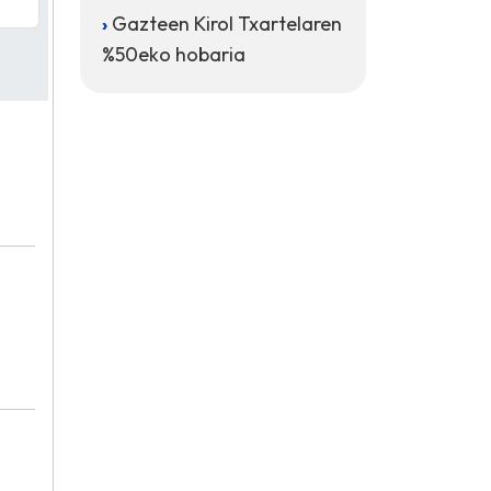
Gazteen Kirol Txartelaren
%50eko hobaria