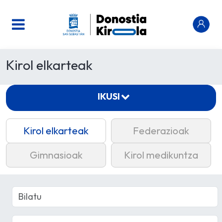
Kirol elkarteak
IKUSI
Kirol elkarteak
Federazioak
Gimnasioak
Kirol medikuntza