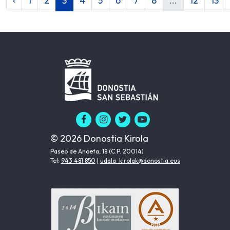
‹
1
2
3
4
5
6
7
8
...
12
13
© 2026 Donostia Kirola
Paseo de Anoeta, 18 (C.P. 20014)
Tel:
943 481 850
|
udala_kirolak@donostia.eus