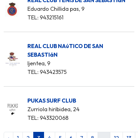
REAL CLUB TENIS DE SAN SEBASTIáN
Eduardo Chillida pas, 9
TEL: 943215161
REAL CLUB NAúTICO DE SAN
SEBASTIáN
Ijentea, 9
TEL: 943423575
PUKAS SURF CLUB
Zurriola hiribidea, 24
TEL: 943320068