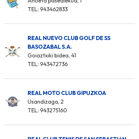
Anoeta pasealekua, 1
TEL: 943462833
REAL NUEVO CLUB GOLF DE SS
BASOZABAL S.A.
Goiaztxiki bidea, 41
TEL: 943472736
REAL MOTO CLUB GIPUZKOA
Usandizaga, 2
TEL: 943275160