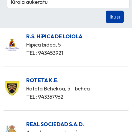
R.S. HíPICA DE LOIOLA
Hipica bidea, 5
TEL: 943453921
ROTETA K.E.
Roteta Behekoa, 5 - behea
TEL: 943357962
REAL SOCIEDAD S.A.D.