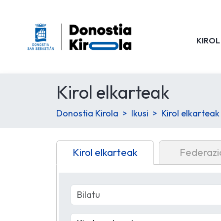
KIROL
Kirol elkarteak
Donostia Kirola
Ikusi
Kirol elkarteak
Kirol elkarteak
Federazi