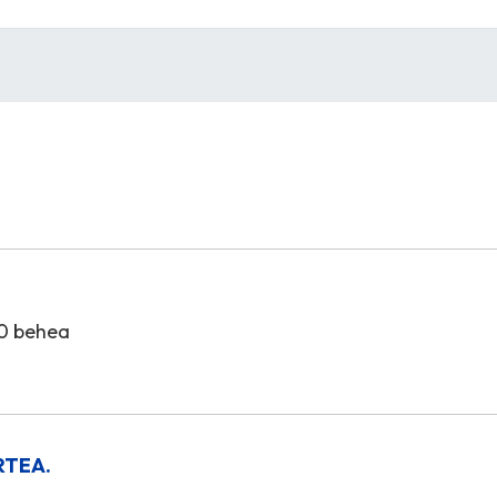
10 behea
RTEA.