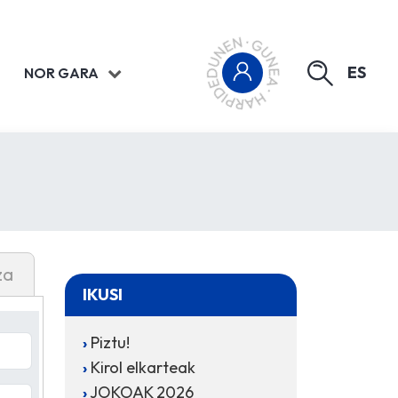
ES
NOR GARA
za
IKUSI
Piztu!
Kirol elkarteak
JOKOAK 2026