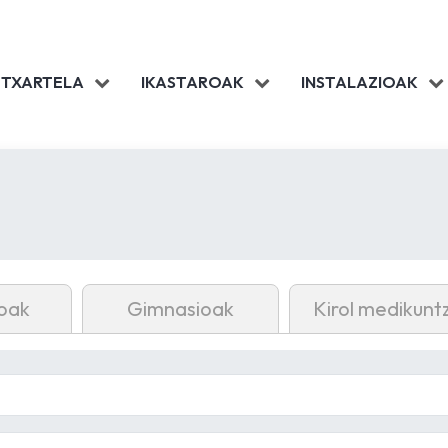
 TXARTELA
IKASTAROAK
INSTALAZIOAK
oak
Gimnasioak
Kirol medikunt