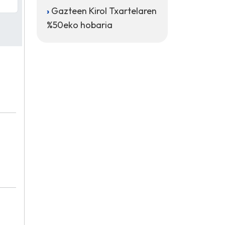
Gazteen Kirol Txartelaren
%50eko hobaria