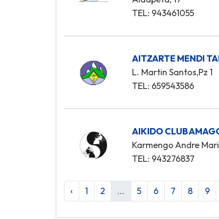
TEL: 943461055
AITZARTE MENDI T
L. Martin Santos,Pz 1
TEL: 659543586
AIKIDO CLUB AMAG
Karmengo Andre Mari
TEL: 943276837
‹
1
2
...
5
6
7
8
9