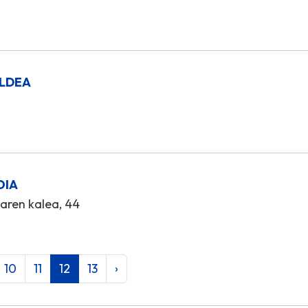
ALDEA
OIA
aren kalea, 44
10
11
12
13
›