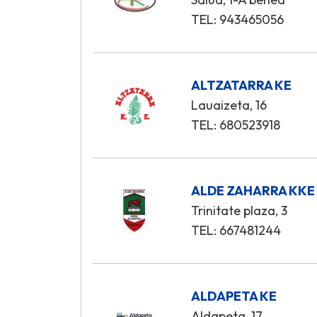
TEL: 943465056
ALTZATARRA KE
Lauaizeta, 16
TEL: 680523918
ALDE ZAHARRA KKE
Trinitate plaza, 3
TEL: 667481244
ALDAPETA KE
Aldapeta, 17