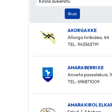
AñORGA KKE
Añorga hiribidea, 44
TEL: 943363791
AMARA BERRI KE
Anoeta pasealekua, 
TEL: 696871009
AMARA KIROL ELKA
Salud, 1-A behea